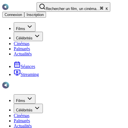
Rechercher un film, un cinéma...
K
Connexion
Inscription
Films
Célébrités
Cinémas
Palmarès
Actualités
Séances
Streaming
Films
Célébrités
Cinémas
Palmarès
Actualités