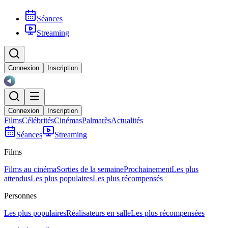
Séances
Streaming
Connexion
Inscription
Connexion
Inscription
Films
Célébrités
Cinémas
Palmarès
Actualités
Séances
Streaming
Films
Films au cinéma
Sorties de la semaine
Prochainement
Les plus
attendus
Les plus populaires
Les plus récompensés
Personnes
Les plus populaires
Réalisateurs en salle
Les plus récompensées