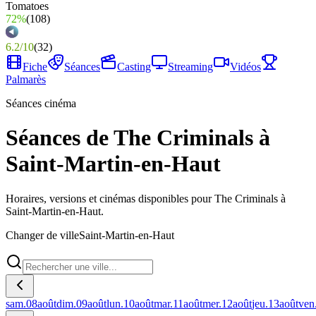
72%
(
108
)
6.2
/
10
(
32
)
Fiche
Séances
Casting
Streaming
Vidéos
Palmarès
Séances cinéma
Séances de The Criminals à
Saint-Martin-en-Haut
Horaires, versions et cinémas disponibles pour The Criminals à
Saint-Martin-en-Haut.
Changer de ville
Saint-Martin-en-Haut
sam.
08
août
dim.
09
août
lun.
10
août
mar.
11
août
mer.
12
août
jeu.
13
août
ven