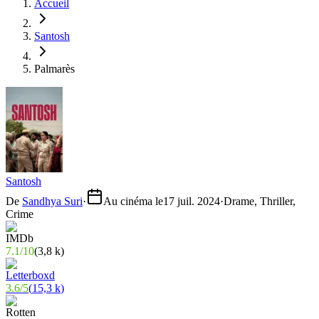
Accueil
Santosh
Palmarès
Santosh
De
Sandhya Suri
·
Au cinéma le
17 juil. 2024
·
Drame, Thriller,
Crime
7.1
/
10
(
3,8 k
)
3.6
/
5
(
15,3 k
)