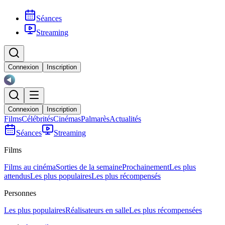
Séances
Streaming
Connexion
Inscription
Connexion
Inscription
Films
Célébrités
Cinémas
Palmarès
Actualités
Séances
Streaming
Films
Films au cinéma
Sorties de la semaine
Prochainement
Les plus
attendus
Les plus populaires
Les plus récompensés
Personnes
Les plus populaires
Réalisateurs en salle
Les plus récompensées