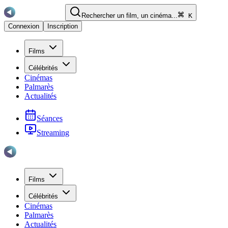
Rechercher un film, un cinéma...
K
Connexion
Inscription
Films
Célébrités
Cinémas
Palmarès
Actualités
Séances
Streaming
Films
Célébrités
Cinémas
Palmarès
Actualités