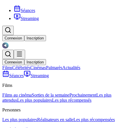
Séances
Streaming
Connexion
Inscription
Connexion
Inscription
Films
Célébrités
Cinémas
Palmarès
Actualités
Séances
Streaming
Films
Films au cinéma
Sorties de la semaine
Prochainement
Les plus
attendus
Les plus populaires
Les plus récompensés
Personnes
Les plus populaires
Réalisateurs en salle
Les plus récompensées