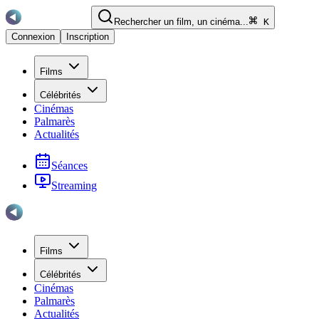
Rechercher un film, un cinéma...
K
Connexion
Inscription
Films
Célébrités
Cinémas
Palmarès
Actualités
Séances
Streaming
Films
Célébrités
Cinémas
Palmarès
Actualités