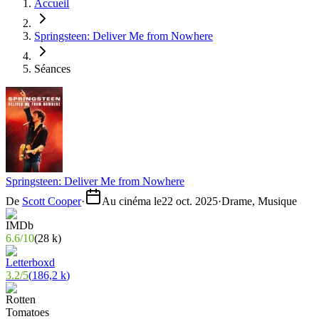
Accueil
Springsteen: Deliver Me from Nowhere
Séances
Springsteen: Deliver Me from Nowhere
De
Scott Cooper
·
Au cinéma le
22 oct. 2025
·
Drame, Musique
6.6
/
10
(
28 k
)
3.2
/
5
(
186,2 k
)