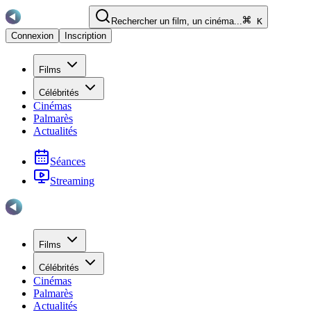
Rechercher un film, un cinéma...
K
Connexion
Inscription
Films
Célébrités
Cinémas
Palmarès
Actualités
Séances
Streaming
Films
Célébrités
Cinémas
Palmarès
Actualités