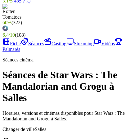
3.1
/
5
(
485,7 k
)
60%
(
322
)
6.4
/
10
(
108
)
Fiche
Séances
Casting
Streaming
Vidéos
Palmarès
Séances cinéma
Séances de Star Wars : The
Mandalorian and Grogu à
Salles
Horaires, versions et cinémas disponibles pour Star Wars : The
Mandalorian and Grogu à Salles.
Changer de ville
Salles