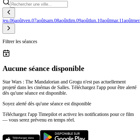
jeu.
06
août
ven.
07
août
sam.
08
août
dim.
09
août
lun.
10
août
mar.
11
août
mer
Filtrer les séances
Aucune séance disponible
Star Wars : The Mandalorian and Grogu n'est pas actuellement
projeté dans les cinémas de Salles.
Téléchargez l'app pour être alerté
dès qu'une séance est disponible.
Soyez alerté dès qu'une séance est disponible
Téléchargez l'app Timepilot et activez les notifications pour ce film
— vous serez prévenu en temps réel.