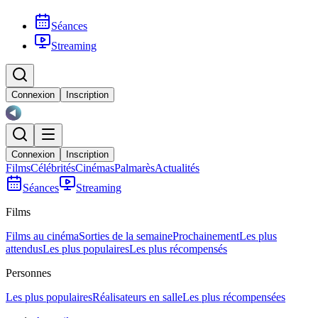
Séances
Streaming
Connexion
Inscription
Connexion
Inscription
Films
Célébrités
Cinémas
Palmarès
Actualités
Séances
Streaming
Films
Films au cinéma
Sorties de la semaine
Prochainement
Les plus
attendus
Les plus populaires
Les plus récompensés
Personnes
Les plus populaires
Réalisateurs en salle
Les plus récompensées