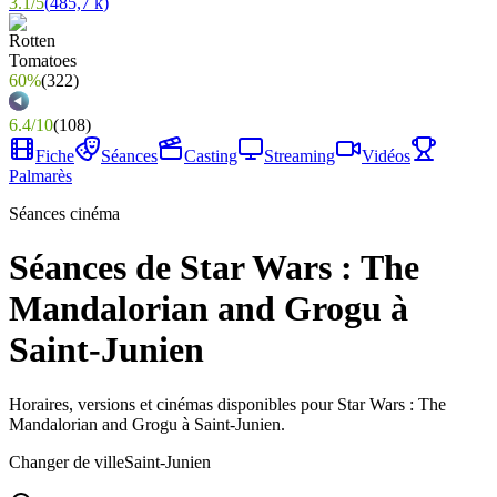
3.1
/
5
(
485,7 k
)
60%
(
322
)
6.4
/
10
(
108
)
Fiche
Séances
Casting
Streaming
Vidéos
Palmarès
Séances cinéma
Séances de Star Wars : The
Mandalorian and Grogu à
Saint-Junien
Horaires, versions et cinémas disponibles pour Star Wars : The
Mandalorian and Grogu à Saint-Junien.
Changer de ville
Saint-Junien