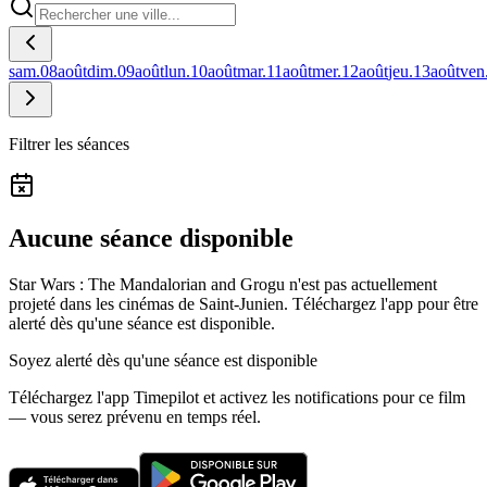
sam.
08
août
dim.
09
août
lun.
10
août
mar.
11
août
mer.
12
août
jeu.
13
août
ven
Filtrer les séances
Aucune séance disponible
Star Wars : The Mandalorian and Grogu n'est pas actuellement
projeté dans les cinémas de Saint-Junien.
Téléchargez l'app pour être
alerté dès qu'une séance est disponible.
Soyez alerté dès qu'une séance est disponible
Téléchargez l'app Timepilot et activez les notifications pour ce film
— vous serez prévenu en temps réel.