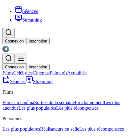
Séances
Streaming
Connexion
Inscription
Connexion
Inscription
Films
Célébrités
Cinémas
Palmarès
Actualités
Séances
Streaming
Films
Films au cinéma
Sorties de la semaine
Prochainement
Les plus
attendus
Les plus populaires
Les plus récompensés
Personnes
Les plus populaires
Réalisateurs en salle
Les plus récompensées