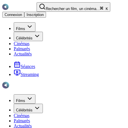
Rechercher un film, un cinéma...
K
Connexion
Inscription
Films
Célébrités
Cinémas
Palmarès
Actualités
Séances
Streaming
Films
Célébrités
Cinémas
Palmarès
Actualités