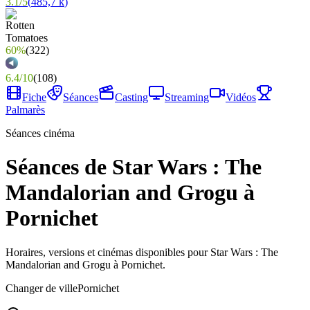
3.1
/
5
(
485,7 k
)
60%
(
322
)
6.4
/
10
(
108
)
Fiche
Séances
Casting
Streaming
Vidéos
Palmarès
Séances cinéma
Séances de Star Wars : The
Mandalorian and Grogu à
Pornichet
Horaires, versions et cinémas disponibles pour Star Wars : The
Mandalorian and Grogu à Pornichet.
Changer de ville
Pornichet