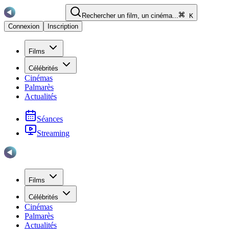
Rechercher un film, un cinéma...
K
Connexion
Inscription
Films
Célébrités
Cinémas
Palmarès
Actualités
Séances
Streaming
Films
Célébrités
Cinémas
Palmarès
Actualités