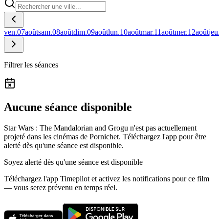
ven.
07
août
sam.
08
août
dim.
09
août
lun.
10
août
mar.
11
août
mer.
12
août
jeu
Filtrer les séances
Aucune séance disponible
Star Wars : The Mandalorian and Grogu n'est pas actuellement
projeté dans les cinémas de Pornichet.
Téléchargez l'app pour être
alerté dès qu'une séance est disponible.
Soyez alerté dès qu'une séance est disponible
Téléchargez l'app Timepilot et activez les notifications pour ce film
— vous serez prévenu en temps réel.