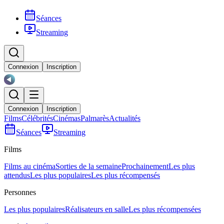
Séances
Streaming
Connexion
Inscription
Connexion
Inscription
Films
Célébrités
Cinémas
Palmarès
Actualités
Séances
Streaming
Films
Films au cinéma
Sorties de la semaine
Prochainement
Les plus
attendus
Les plus populaires
Les plus récompensés
Personnes
Les plus populaires
Réalisateurs en salle
Les plus récompensées