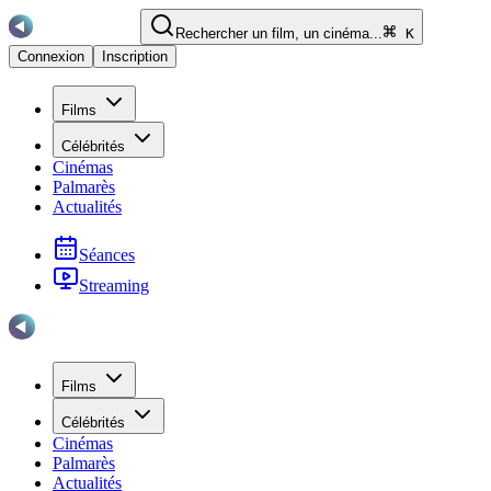
Rechercher un film, un cinéma...
K
Connexion
Inscription
Films
Célébrités
Cinémas
Palmarès
Actualités
Séances
Streaming
Films
Célébrités
Cinémas
Palmarès
Actualités