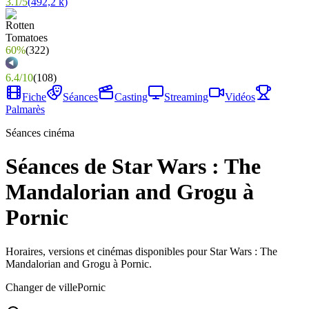
3.1
/
5
(
492,2 k
)
60%
(
322
)
6.4
/
10
(
108
)
Fiche
Séances
Casting
Streaming
Vidéos
Palmarès
Séances cinéma
Séances de Star Wars : The
Mandalorian and Grogu à
Pornic
Horaires, versions et cinémas disponibles pour Star Wars : The
Mandalorian and Grogu à Pornic.
Changer de ville
Pornic