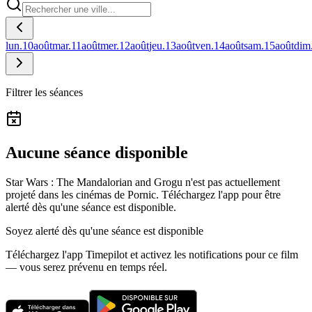
lun.
10
août
mar.
11
août
mer.
12
août
jeu.
13
août
ven.
14
août
sam.
15
août
dim
Filtrer les séances
Aucune séance disponible
Star Wars : The Mandalorian and Grogu n'est pas actuellement
projeté dans les cinémas de Pornic.
Téléchargez l'app pour être
alerté dès qu'une séance est disponible.
Soyez alerté dès qu'une séance est disponible
Téléchargez l'app Timepilot et activez les notifications pour ce film
— vous serez prévenu en temps réel.