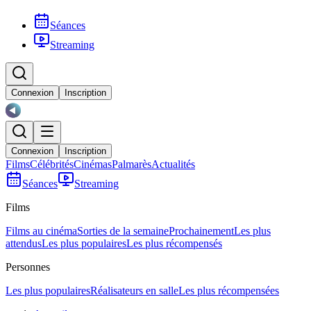
Séances
Streaming
Connexion
Inscription
Connexion
Inscription
Films
Célébrités
Cinémas
Palmarès
Actualités
Séances
Streaming
Films
Films au cinéma
Sorties de la semaine
Prochainement
Les plus
attendus
Les plus populaires
Les plus récompensés
Personnes
Les plus populaires
Réalisateurs en salle
Les plus récompensées