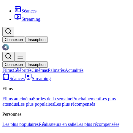
Séances
Streaming
Connexion
Inscription
Connexion
Inscription
Films
Célébrités
Cinémas
Palmarès
Actualités
Séances
Streaming
Films
Films au cinéma
Sorties de la semaine
Prochainement
Les plus
attendus
Les plus populaires
Les plus récompensés
Personnes
Les plus populaires
Réalisateurs en salle
Les plus récompensées