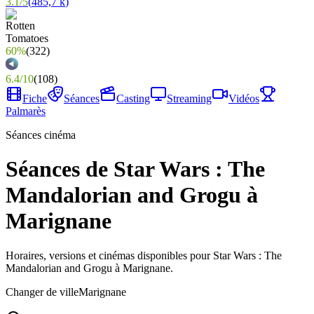
3.1
/
5
(
485,7 k
)
60%
(
322
)
6.4
/
10
(
108
)
Fiche
Séances
Casting
Streaming
Vidéos
Palmarès
Séances cinéma
Séances de Star Wars : The
Mandalorian and Grogu à
Marignane
Horaires, versions et cinémas disponibles pour Star Wars : The
Mandalorian and Grogu à Marignane.
Changer de ville
Marignane