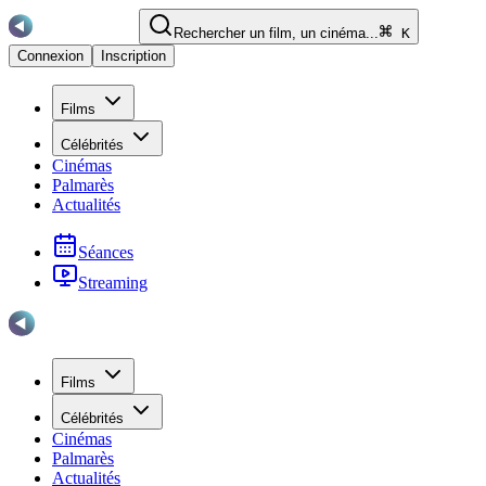
Rechercher un film, un cinéma...
K
Connexion
Inscription
Films
Célébrités
Cinémas
Palmarès
Actualités
Séances
Streaming
Films
Célébrités
Cinémas
Palmarès
Actualités