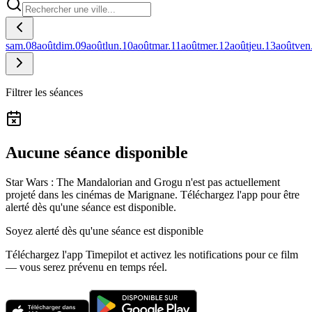
sam.
08
août
dim.
09
août
lun.
10
août
mar.
11
août
mer.
12
août
jeu.
13
août
ven
Filtrer les séances
Aucune séance disponible
Star Wars : The Mandalorian and Grogu n'est pas actuellement
projeté dans les cinémas de Marignane.
Téléchargez l'app pour être
alerté dès qu'une séance est disponible.
Soyez alerté dès qu'une séance est disponible
Téléchargez l'app Timepilot et activez les notifications pour ce film
— vous serez prévenu en temps réel.