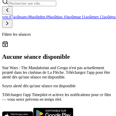
ven.
07
août
sam.
08
août
dim.
09
août
lun.
10
août
mar.
11
août
mer.
12
août
jeu
Filtrer les séances
Aucune séance disponible
Star Wars : The Mandalorian and Grogu n'est pas actuellement
projeté dans les cinémas de La Flèche.
Téléchargez l'app pour être
alerté dès qu'une séance est disponible.
Soyez alerté dès qu'une séance est disponible
Téléchargez l'app Timepilot et activez les notifications pour ce film
— vous serez prévenu en temps réel.