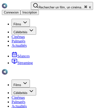
Rechercher un film, un cinéma...
K
Connexion
Inscription
Films
Célébrités
Cinémas
Palmarès
Actualités
Séances
Streaming
Films
Célébrités
Cinémas
Palmarès
Actualités