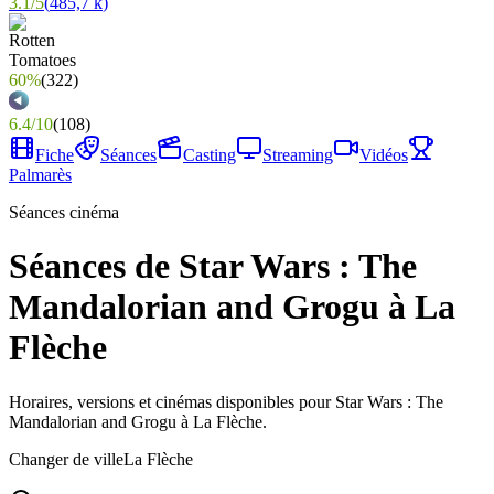
3.1
/
5
(
485,7 k
)
60%
(
322
)
6.4
/
10
(
108
)
Fiche
Séances
Casting
Streaming
Vidéos
Palmarès
Séances cinéma
Séances de Star Wars : The
Mandalorian and Grogu à La
Flèche
Horaires, versions et cinémas disponibles pour Star Wars : The
Mandalorian and Grogu à La Flèche.
Changer de ville
La Flèche