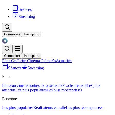
Séances
Streaming
Connexion
Inscription
Connexion
Inscription
Films
Célébrités
Cinémas
Palmarès
Actualités
Séances
Streaming
Films
Films au cinéma
Sorties de la semaine
Prochainement
Les plus
attendus
Les plus populaires
Les plus récompensés
Personnes
Les plus populaires
Réalisateurs en salle
Les plus récompensées