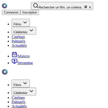
Rechercher un film, un cinéma...
K
Connexion
Inscription
Films
Célébrités
Cinémas
Palmarès
Actualités
Séances
Streaming
Films
Célébrités
Cinémas
Palmarès
Actualités