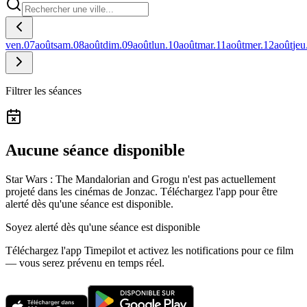
ven.
07
août
sam.
08
août
dim.
09
août
lun.
10
août
mar.
11
août
mer.
12
août
jeu
Filtrer les séances
Aucune séance disponible
Star Wars : The Mandalorian and Grogu n'est pas actuellement
projeté dans les cinémas de Jonzac.
Téléchargez l'app pour être
alerté dès qu'une séance est disponible.
Soyez alerté dès qu'une séance est disponible
Téléchargez l'app Timepilot et activez les notifications pour ce film
— vous serez prévenu en temps réel.