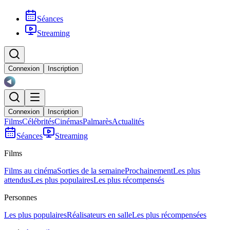
Séances
Streaming
Connexion
Inscription
Connexion
Inscription
Films
Célébrités
Cinémas
Palmarès
Actualités
Séances
Streaming
Films
Films au cinéma
Sorties de la semaine
Prochainement
Les plus
attendus
Les plus populaires
Les plus récompensés
Personnes
Les plus populaires
Réalisateurs en salle
Les plus récompensées