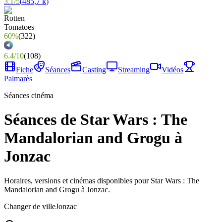
3.1
/
5
(
485,7 k
)
60%
(
322
)
6.4
/
10
(
108
)
Fiche
Séances
Casting
Streaming
Vidéos
Palmarès
Séances cinéma
Séances de Star Wars : The
Mandalorian and Grogu à
Jonzac
Horaires, versions et cinémas disponibles pour Star Wars : The
Mandalorian and Grogu à Jonzac.
Changer de ville
Jonzac