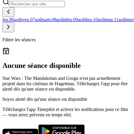
jeu.
06
août
ven.
07
août
sam.
08
août
dim.
09
août
lun.
10
août
mar.
11
août
mer
Filtrer les séances
Aucune séance disponible
Star Wars : The Mandalorian and Grogu n'est pas actuellement
projeté dans les cinémas de Hagetmau.
Téléchargez l'app pour être
alerté dès qu'une séance est disponible.
Soyez alerté dès qu'une séance est disponible
Téléchargez l'app Timepilot et activez les notifications pour ce film
— vous serez prévenu en temps réel.