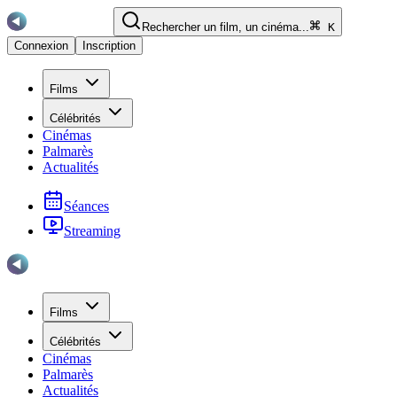
Rechercher un film, un cinéma...
K
Connexion
Inscription
Films
Célébrités
Cinémas
Palmarès
Actualités
Séances
Streaming
Films
Célébrités
Cinémas
Palmarès
Actualités