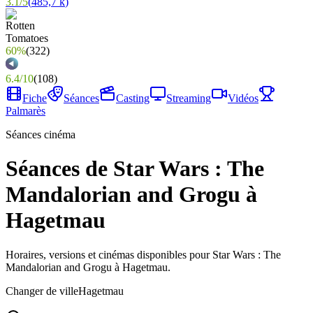
3.1
/
5
(
485,7 k
)
60%
(
322
)
6.4
/
10
(
108
)
Fiche
Séances
Casting
Streaming
Vidéos
Palmarès
Séances cinéma
Séances de Star Wars : The
Mandalorian and Grogu à
Hagetmau
Horaires, versions et cinémas disponibles pour Star Wars : The
Mandalorian and Grogu à Hagetmau.
Changer de ville
Hagetmau