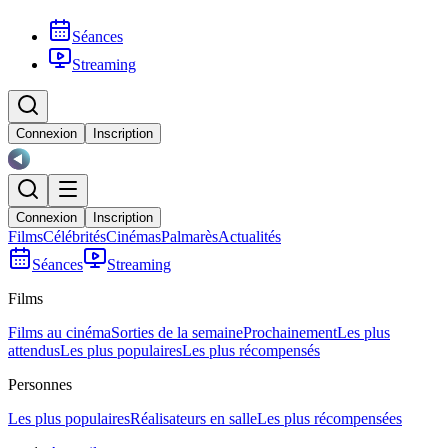
Séances
Streaming
Connexion
Inscription
Connexion
Inscription
Films
Célébrités
Cinémas
Palmarès
Actualités
Séances
Streaming
Films
Films au cinéma
Sorties de la semaine
Prochainement
Les plus
attendus
Les plus populaires
Les plus récompensés
Personnes
Les plus populaires
Réalisateurs en salle
Les plus récompensées