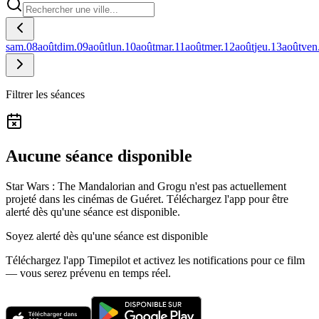
sam.
08
août
dim.
09
août
lun.
10
août
mar.
11
août
mer.
12
août
jeu.
13
août
ven
Filtrer les séances
Aucune séance disponible
Star Wars : The Mandalorian and Grogu n'est pas actuellement
projeté dans les cinémas de Guéret.
Téléchargez l'app pour être
alerté dès qu'une séance est disponible.
Soyez alerté dès qu'une séance est disponible
Téléchargez l'app Timepilot et activez les notifications pour ce film
— vous serez prévenu en temps réel.