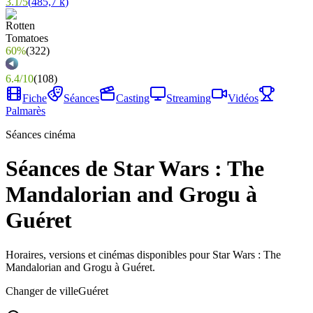
3.1
/
5
(
485,7 k
)
60%
(
322
)
6.4
/
10
(
108
)
Fiche
Séances
Casting
Streaming
Vidéos
Palmarès
Séances cinéma
Séances de Star Wars : The
Mandalorian and Grogu à
Guéret
Horaires, versions et cinémas disponibles pour Star Wars : The
Mandalorian and Grogu à Guéret.
Changer de ville
Guéret