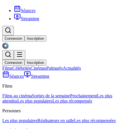
Séances
Streaming
Connexion
Inscription
Connexion
Inscription
Films
Célébrités
Cinémas
Palmarès
Actualités
Séances
Streaming
Films
Films au cinéma
Sorties de la semaine
Prochainement
Les plus
attendus
Les plus populaires
Les plus récompensés
Personnes
Les plus populaires
Réalisateurs en salle
Les plus récompensées