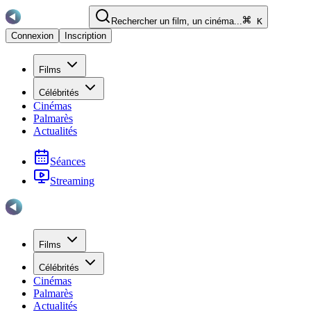
Rechercher un film, un cinéma...
K
Connexion
Inscription
Films
Célébrités
Cinémas
Palmarès
Actualités
Séances
Streaming
Films
Célébrités
Cinémas
Palmarès
Actualités