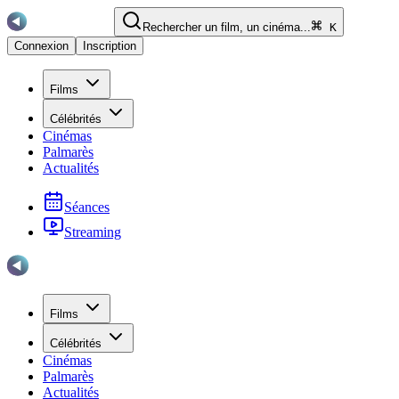
Rechercher un film, un cinéma...
K
Connexion
Inscription
Films
Célébrités
Cinémas
Palmarès
Actualités
Séances
Streaming
Films
Célébrités
Cinémas
Palmarès
Actualités