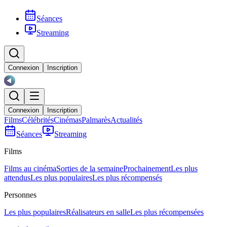
Séances
Streaming
Connexion
Inscription
Connexion
Inscription
Films
Célébrités
Cinémas
Palmarès
Actualités
Séances
Streaming
Films
Films au cinéma
Sorties de la semaine
Prochainement
Les plus
attendus
Les plus populaires
Les plus récompensés
Personnes
Les plus populaires
Réalisateurs en salle
Les plus récompensées