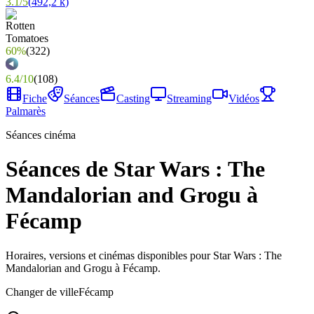
3.1
/
5
(
492,2 k
)
60%
(
322
)
6.4
/
10
(
108
)
Fiche
Séances
Casting
Streaming
Vidéos
Palmarès
Séances cinéma
Séances de Star Wars : The
Mandalorian and Grogu à
Fécamp
Horaires, versions et cinémas disponibles pour Star Wars : The
Mandalorian and Grogu à Fécamp.
Changer de ville
Fécamp