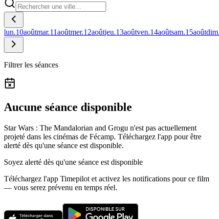
lun.
10
août
mar.
11
août
mer.
12
août
jeu.
13
août
ven.
14
août
sam.
15
août
dim
Filtrer les séances
Aucune séance disponible
Star Wars : The Mandalorian and Grogu n'est pas actuellement
projeté dans les cinémas de Fécamp.
Téléchargez l'app pour être
alerté dès qu'une séance est disponible.
Soyez alerté dès qu'une séance est disponible
Téléchargez l'app Timepilot et activez les notifications pour ce film
— vous serez prévenu en temps réel.