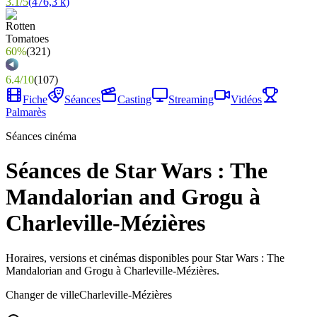
3.1
/
5
(
476,3 k
)
60%
(
321
)
6.4
/
10
(
107
)
Fiche
Séances
Casting
Streaming
Vidéos
Palmarès
Séances cinéma
Séances de Star Wars : The
Mandalorian and Grogu à
Charleville-Mézières
Horaires, versions et cinémas disponibles pour Star Wars : The
Mandalorian and Grogu à Charleville-Mézières.
Changer de ville
Charleville-Mézières