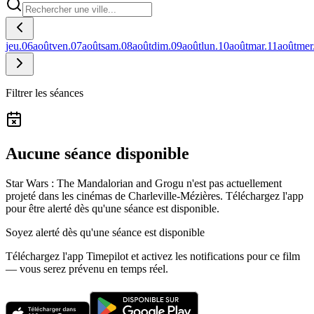
jeu.
06
août
ven.
07
août
sam.
08
août
dim.
09
août
lun.
10
août
mar.
11
août
mer
Filtrer les séances
Aucune séance disponible
Star Wars : The Mandalorian and Grogu n'est pas actuellement
projeté dans les cinémas de Charleville-Mézières.
Téléchargez l'app
pour être alerté dès qu'une séance est disponible.
Soyez alerté dès qu'une séance est disponible
Téléchargez l'app Timepilot et activez les notifications pour ce film
— vous serez prévenu en temps réel.