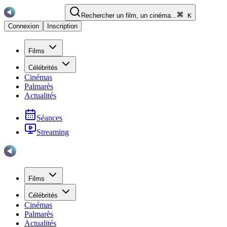
Rechercher un film, un cinéma...
K
Connexion
Inscription
Films
Célébrités
Cinémas
Palmarès
Actualités
Séances
Streaming
Films
Célébrités
Cinémas
Palmarès
Actualités