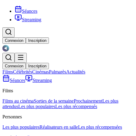
Séances
Streaming
Connexion
Inscription
Connexion
Inscription
Films
Célébrités
Cinémas
Palmarès
Actualités
Séances
Streaming
Films
Films au cinéma
Sorties de la semaine
Prochainement
Les plus
attendus
Les plus populaires
Les plus récompensés
Personnes
Les plus populaires
Réalisateurs en salle
Les plus récompensées