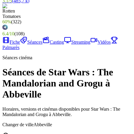
3.1
/
5
(
485,7 k
)
60%
(
322
)
6.4
/
10
(
108
)
Fiche
Séances
Casting
Streaming
Vidéos
Palmarès
Séances cinéma
Séances de Star Wars : The
Mandalorian and Grogu à
Abbeville
Horaires, versions et cinémas disponibles pour Star Wars : The
Mandalorian and Grogu à Abbeville.
Changer de ville
Abbeville