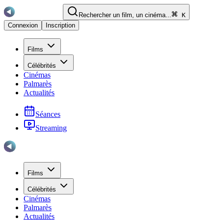
Rechercher un film, un cinéma...
K
Connexion
Inscription
Films
Célébrités
Cinémas
Palmarès
Actualités
Séances
Streaming
Films
Célébrités
Cinémas
Palmarès
Actualités