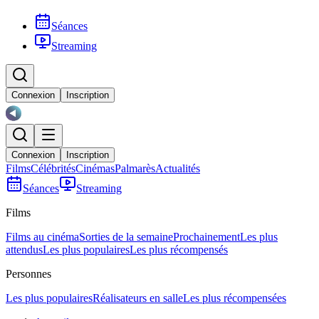
Séances
Streaming
Connexion
Inscription
Connexion
Inscription
Films
Célébrités
Cinémas
Palmarès
Actualités
Séances
Streaming
Films
Films au cinéma
Sorties de la semaine
Prochainement
Les plus
attendus
Les plus populaires
Les plus récompensés
Personnes
Les plus populaires
Réalisateurs en salle
Les plus récompensées