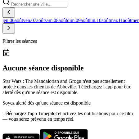
jeu.
06
août
ven.
07
août
sam.
08
août
dim.
09
août
lun.
10
août
mar.
11
août
mer
Filtrer les séances
Aucune séance disponible
Star Wars : The Mandalorian and Grogu n'est pas actuellement
projeté dans les cinémas de Abbeville.
Téléchargez l'app pour être
alerté dès qu'une séance est disponible.
Soyez alerté dès qu'une séance est disponible
Téléchargez l'app Timepilot et activez les notifications pour ce film
— vous serez prévenu en temps réel.