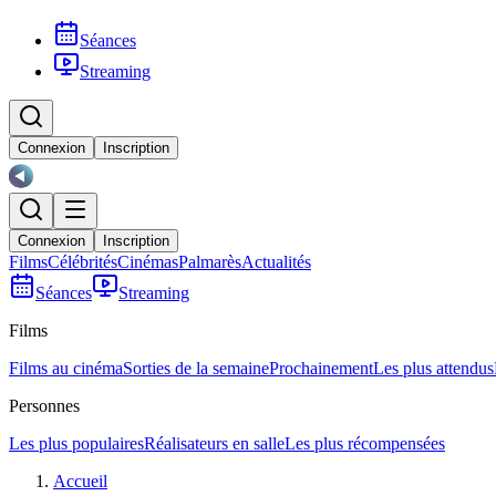
Séances
Streaming
Connexion
Inscription
Connexion
Inscription
Films
Célébrités
Cinémas
Palmarès
Actualités
Séances
Streaming
Films
Films au cinéma
Sorties de la semaine
Prochainement
Les plus attendus
Personnes
Les plus populaires
Réalisateurs en salle
Les plus récompensées
Accueil