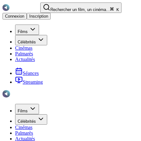
Rechercher un film, un cinéma...
K
Connexion
Inscription
Films
Célébrités
Cinémas
Palmarès
Actualités
Séances
Streaming
Films
Célébrités
Cinémas
Palmarès
Actualités