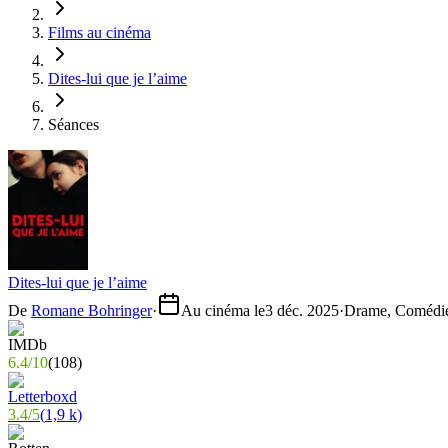
Films au cinéma
Dites-lui que je l’aime
Séances
Dites-lui que je l’aime
De
Romane Bohringer
·
Au cinéma le
3 déc. 2025
·
Drame, Comédi
6.4
/
10
(
108
)
3.4
/
5
(
1,9 k
)