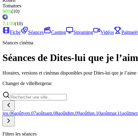
90%
(
10
)
7.1
/
10
(
10
)
Fiche
Séances
Casting
Streaming
Vidéos
Palmarè
Séances cinéma
Séances de Dites-lui que je l’ai
Horaires, versions et cinémas disponibles pour Dites-lui que je l’aime
Changer de ville
Bergerac
jeu.
06
août
ven.
07
août
sam.
08
août
dim.
09
août
lun.
10
août
mar.
11
août
mer
Filtrer les séances