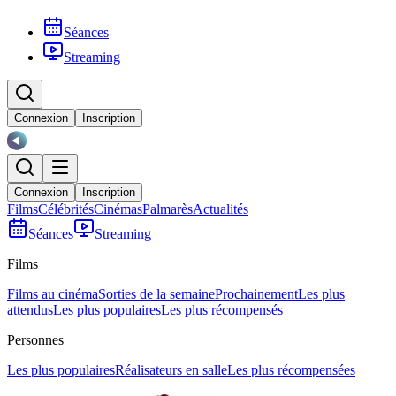
Séances
Streaming
Connexion
Inscription
Connexion
Inscription
Films
Célébrités
Cinémas
Palmarès
Actualités
Séances
Streaming
Films
Films au cinéma
Sorties de la semaine
Prochainement
Les plus
attendus
Les plus populaires
Les plus récompensés
Personnes
Les plus populaires
Réalisateurs en salle
Les plus récompensées