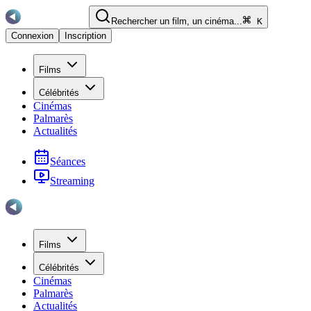
Rechercher un film, un cinéma...
K
Connexion
Inscription
Films
Célébrités
Cinémas
Palmarès
Actualités
Séances
Streaming
Films
Célébrités
Cinémas
Palmarès
Actualités