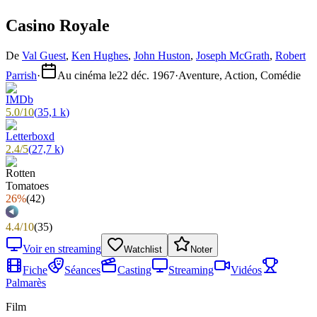
Casino Royale
De
Val Guest
,
Ken Hughes
,
John Huston
,
Joseph McGrath
,
Robert
Parrish
·
Au cinéma le
22 déc. 1967
·
Aventure, Action, Comédie
5.0
/
10
(
35,1 k
)
2.4
/
5
(
27,7 k
)
26%
(
42
)
4.4
/
10
(
35
)
Voir en streaming
Watchlist
Noter
Fiche
Séances
Casting
Streaming
Vidéos
Palmarès
Film