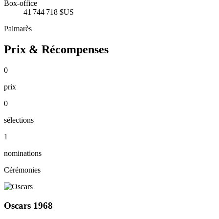
Box-office
41 744 718 $US
Palmarès
Prix & Récompenses
0
prix
0
sélections
1
nominations
Cérémonies
Oscars 1968