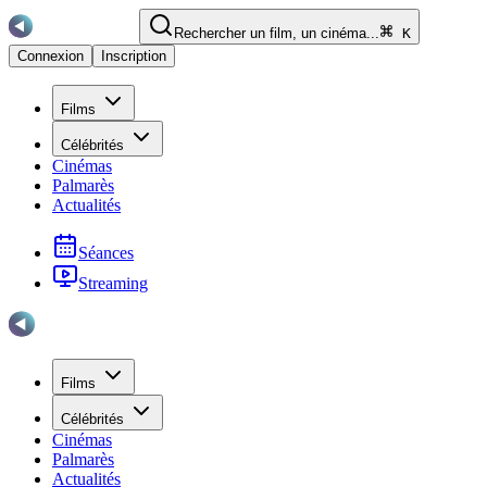
Rechercher un film, un cinéma...
K
Connexion
Inscription
Films
Célébrités
Cinémas
Palmarès
Actualités
Séances
Streaming
Films
Célébrités
Cinémas
Palmarès
Actualités