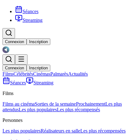
Séances
Streaming
Connexion
Inscription
Connexion
Inscription
Films
Célébrités
Cinémas
Palmarès
Actualités
Séances
Streaming
Films
Films au cinéma
Sorties de la semaine
Prochainement
Les plus
attendus
Les plus populaires
Les plus récompensés
Personnes
Les plus populaires
Réalisateurs en salle
Les plus récompensées