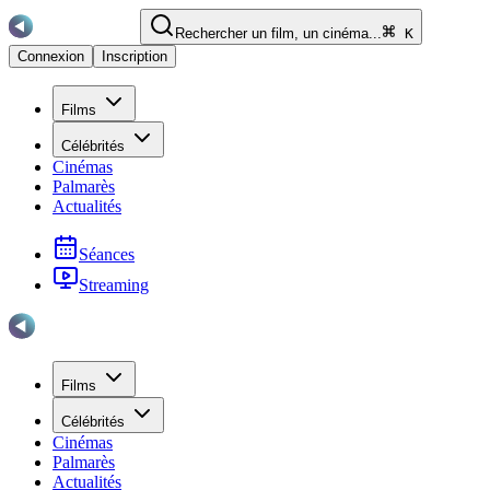
Rechercher un film, un cinéma...
K
Connexion
Inscription
Films
Célébrités
Cinémas
Palmarès
Actualités
Séances
Streaming
Films
Célébrités
Cinémas
Palmarès
Actualités