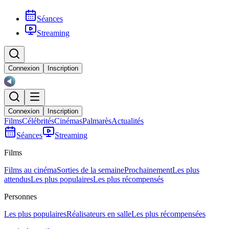
Séances
Streaming
Connexion
Inscription
Connexion
Inscription
Films
Célébrités
Cinémas
Palmarès
Actualités
Séances
Streaming
Films
Films au cinéma
Sorties de la semaine
Prochainement
Les plus
attendus
Les plus populaires
Les plus récompensés
Personnes
Les plus populaires
Réalisateurs en salle
Les plus récompensées