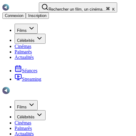
Rechercher un film, un cinéma...
K
Connexion
Inscription
Films
Célébrités
Cinémas
Palmarès
Actualités
Séances
Streaming
Films
Célébrités
Cinémas
Palmarès
Actualités