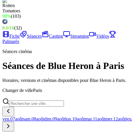
98%
(
103
)
8.0
/
10
(
32
)
Fiche
Séances
Casting
Streaming
Vidéos
Palmarès
Séances cinéma
Séances de Blue Heron à Paris
Horaires, versions et cinémas disponibles pour Blue Heron à Paris.
Changer de ville
Paris
ven.
07
août
sam.
08
août
dim.
09
août
lun.
10
août
mar.
11
août
mer.
12
août
jeu