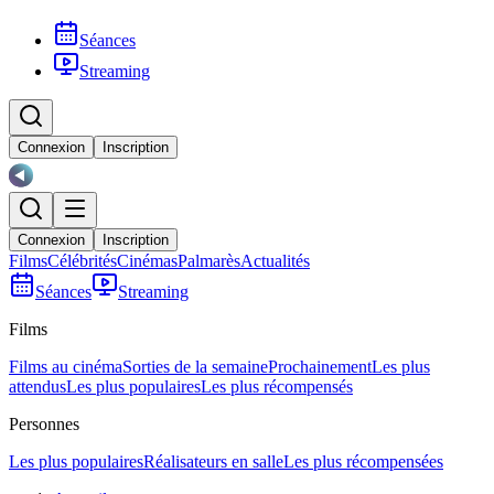
Séances
Streaming
Connexion
Inscription
Connexion
Inscription
Films
Célébrités
Cinémas
Palmarès
Actualités
Séances
Streaming
Films
Films au cinéma
Sorties de la semaine
Prochainement
Les plus
attendus
Les plus populaires
Les plus récompensés
Personnes
Les plus populaires
Réalisateurs en salle
Les plus récompensées