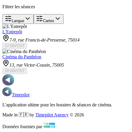
Filtrer les séances
Langue
Cartes
L'Entrepôt
7-9, rue Francis-de-Pressense
, 75014
17:50
VOST
Cinéma du Panthéon
13, rue Victor-Cousin
, 75005
18:00
VOST
Timepilot
L'application ultime pour les horaires & séances de cinéma.
Made in 🇫🇷 by
Timepilot Agency
©
2026
Données fournies par