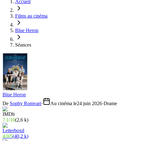
Accueil
Films au cinéma
Blue Heron
Séances
Blue Heron
De
Sophy Romvari
·
Au cinéma le
24 juin 2026
·
Drame
7.1
/
10
(
2,6 k
)
4.0
/
5
(
40,2 k
)