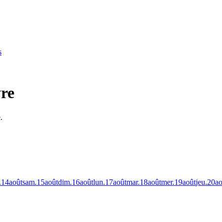
s
re
.
.
14
août
sam.
15
août
dim.
16
août
lun.
17
août
mar.
18
août
mer.
19
août
jeu.
20
ao