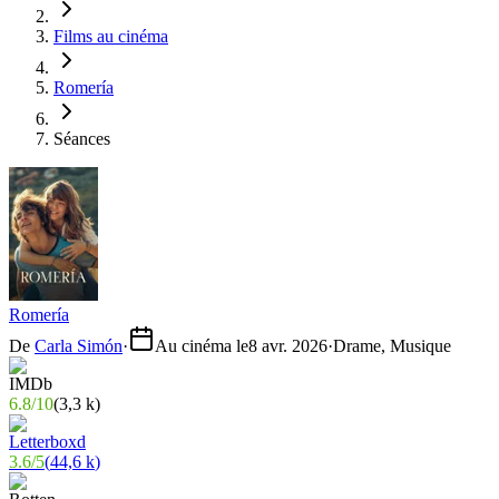
Films au cinéma
Romería
Séances
Romería
De
Carla Simón
·
Au cinéma le
8 avr. 2026
·
Drame, Musique
6.8
/
10
(
3,3 k
)
3.6
/
5
(
44,6 k
)