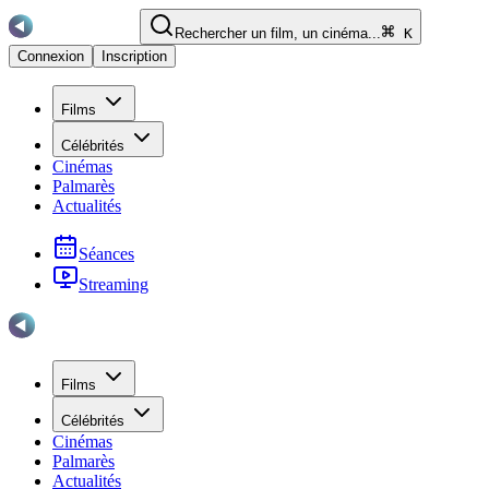
Rechercher un film, un cinéma...
K
Connexion
Inscription
Films
Célébrités
Cinémas
Palmarès
Actualités
Séances
Streaming
Films
Célébrités
Cinémas
Palmarès
Actualités