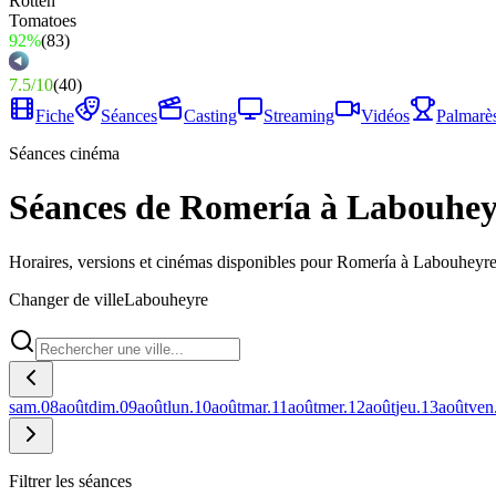
92%
(
83
)
7.5
/
10
(
40
)
Fiche
Séances
Casting
Streaming
Vidéos
Palmarè
Séances cinéma
Séances de Romería à Labouhey
Horaires, versions et cinémas disponibles pour Romería à Labouheyre
Changer de ville
Labouheyre
sam.
08
août
dim.
09
août
lun.
10
août
mar.
11
août
mer.
12
août
jeu.
13
août
ven
Filtrer les séances