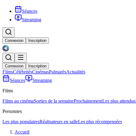
Séances
Streaming
Connexion
Inscription
Connexion
Inscription
Films
Célébrités
Cinémas
Palmarès
Actualités
Séances
Streaming
Films
Films au cinéma
Sorties de la semaine
Prochainement
Les plus attendus
Personnes
Les plus populaires
Réalisateurs en salle
Les plus récompensées
Accueil