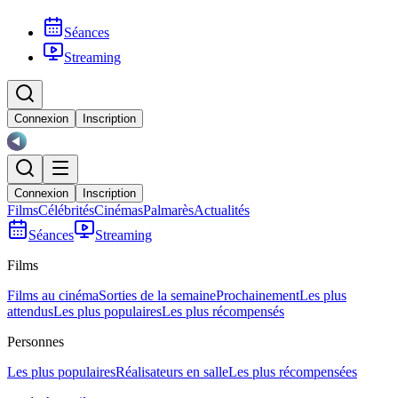
Séances
Streaming
Connexion
Inscription
Connexion
Inscription
Films
Célébrités
Cinémas
Palmarès
Actualités
Séances
Streaming
Films
Films au cinéma
Sorties de la semaine
Prochainement
Les plus
attendus
Les plus populaires
Les plus récompensés
Personnes
Les plus populaires
Réalisateurs en salle
Les plus récompensées