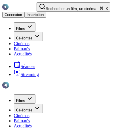
Rechercher un film, un cinéma...
K
Connexion
Inscription
Films
Célébrités
Cinémas
Palmarès
Actualités
Séances
Streaming
Films
Célébrités
Cinémas
Palmarès
Actualités