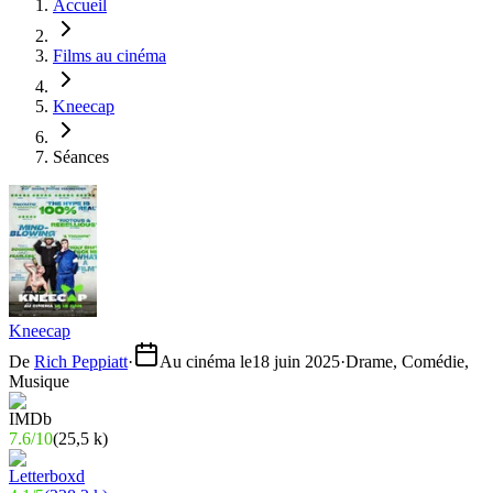
Accueil
Films au cinéma
Kneecap
Séances
Kneecap
De
Rich Peppiatt
·
Au cinéma le
18 juin 2025
·
Drame, Comédie,
Musique
7.6
/
10
(
25,5 k
)