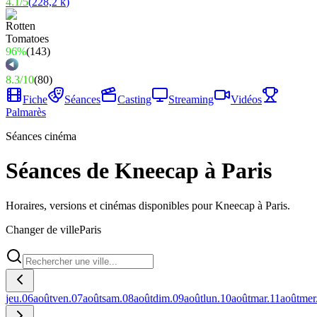
4.1
/
5
(
228,2 k
)
96%
(
143
)
8.3
/
10
(
80
)
Fiche
Séances
Casting
Streaming
Vidéos
Palmarès
Séances cinéma
Séances de Kneecap à Paris
Horaires, versions et cinémas disponibles pour Kneecap à Paris.
Changer de ville
Paris
jeu.
06
août
ven.
07
août
sam.
08
août
dim.
09
août
lun.
10
août
mar.
11
août
mer