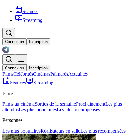
Séances
Streaming
Connexion
Inscription
Connexion
Inscription
Films
Célébrités
Cinémas
Palmarès
Actualités
Séances
Streaming
Films
Films au cinéma
Sorties de la semaine
Prochainement
Les plus
attendus
Les plus populaires
Les plus récompensés
Personnes
Les plus populaires
Réalisateurs en salle
Les plus récompensées