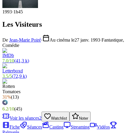
1993
·
1h45
Les Visiteurs
De
Jean-Marie Poiré
·
Au cinéma le
27 janv. 1993
·
Fantastique,
Comédie
7.0
/
10
(
41,3 k
)
3.5
/
5
(
72,9 k
)
31%
(
13
)
6.2
/
10
(
45
)
Voir les séances
2
Watchlist
Noter
Fiche
Séances
Casting
Streaming
Vidéos
Palmarès