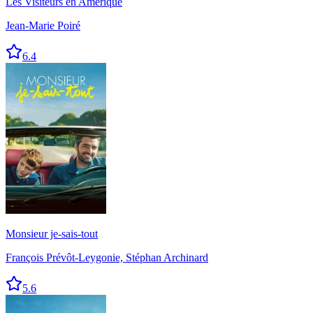
Les Visiteurs en Amérique
Jean-Marie Poiré
6.4
Monsieur je-sais-tout
François Prévôt-Leygonie, Stéphan Archinard
5.6