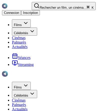
Rechercher un film, un cinéma...
K
Connexion
Inscription
Films
Célébrités
Cinémas
Palmarès
Actualités
Séances
Streaming
Films
Célébrités
Cinémas
Palmarès
Actualités