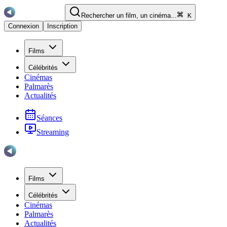
Rechercher un film, un cinéma...
K
Connexion
Inscription
Films
Célébrités
Cinémas
Palmarès
Actualités
Séances
Streaming
Films
Célébrités
Cinémas
Palmarès
Actualités