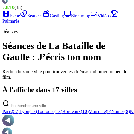
7.8
/
10
(
38
)
Fiche
Séances
Casting
Streaming
Vidéos
Palmarès
Séances
Séances de La Bataille de
Gaulle : J’écris ton nom
Recherchez une ville pour trouver les cinémas qui programment le
film.
À l'affiche dans 17 villes
Paris
(
57
)
Lyon
(
17
)
Toulouse
(
13
)
Bordeaux
(
10
)
Marseille
(
9
)
Nantes
(
8
)
N