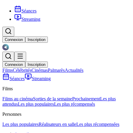
Séances
Streaming
Connexion
Inscription
Connexion
Inscription
Films
Célébrités
Cinémas
Palmarès
Actualités
Séances
Streaming
Films
Films au cinéma
Sorties de la semaine
Prochainement
Les plus
attendus
Les plus populaires
Les plus récompensés
Personnes
Les plus populaires
Réalisateurs en salle
Les plus récompensées