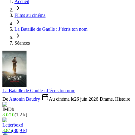
Accueil
Films au cinéma
La Bataille de Gaulle : J’écris ton nom
Séances
La Bataille de Gaulle : J’écris ton nom
De
Antonin Baudry
·
Au cinéma le
26 juin 2026
·
Drame, Histoire
8.0
/
10
(
1,2 k
)
3.8
/
5
(
30,9 k
)