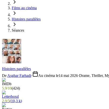
Films au cinéma
Histoires parallèles
Séances
Histoires parallèles
De
Asghar Farhadi
·
Au cinéma le
14 mai 2026
·
Drame, Thriller, M
5.9
/
10
(
424
)
2.9
/
5
(
10,3 k
)