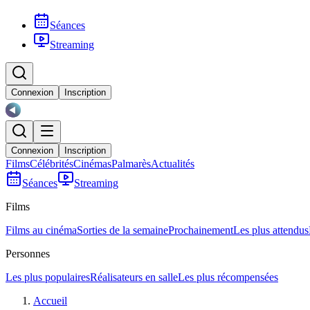
Séances
Streaming
Connexion
Inscription
Connexion
Inscription
Films
Célébrités
Cinémas
Palmarès
Actualités
Séances
Streaming
Films
Films au cinéma
Sorties de la semaine
Prochainement
Les plus attendus
Personnes
Les plus populaires
Réalisateurs en salle
Les plus récompensées
Accueil