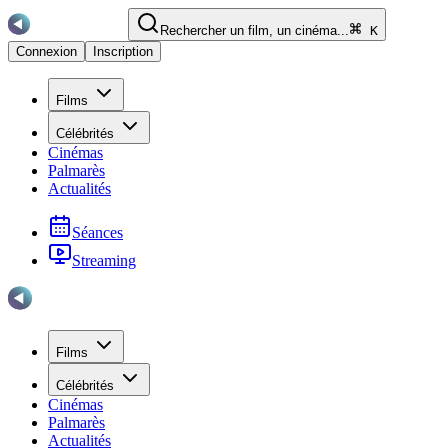
Rechercher un film, un cinéma...
K
Connexion
Inscription
Films
Célébrités
Cinémas
Palmarès
Actualités
Séances
Streaming
Films
Célébrités
Cinémas
Palmarès
Actualités