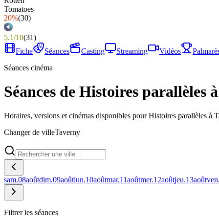
20%
(
30
)
5.1
/
10
(
31
)
Fiche
Séances
Casting
Streaming
Vidéos
Palmarè
Séances cinéma
Séances de Histoires parallèles 
Horaires, versions et cinémas disponibles pour Histoires parallèles à 
Changer de ville
Taverny
sam.
08
août
dim.
09
août
lun.
10
août
mar.
11
août
mer.
12
août
jeu.
13
août
ven
Filtrer les séances