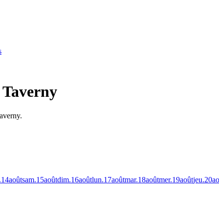
s
à Taverny
Taverny.
.
14
août
sam.
15
août
dim.
16
août
lun.
17
août
mar.
18
août
mer.
19
août
jeu.
20
ao