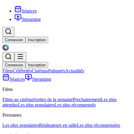
Séances
Streaming
Connexion
Inscription
Connexion
Inscription
Films
Célébrités
Cinémas
Palmarès
Actualités
Séances
Streaming
Films
Films au cinéma
Sorties de la semaine
Prochainement
Les plus
attendus
Les plus populaires
Les plus récompensés
Personnes
Les plus populaires
Réalisateurs en salle
Les plus récompensées