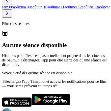
sam.
08
août
dim.
09
août
lun.
10
août
mar.
11
août
mer.
12
août
jeu.
13
août
ven
Filtrer les séances
Aucune séance disponible
Histoires parallèles n'est pas actuellement projeté dans les cinémas
de Saumur.
Téléchargez l'app pour être alerté dès qu'une séance est
disponible.
Soyez alerté dès qu'une séance est disponible
Téléchargez l'app Timepilot et activez les notifications pour ce film
— vous serez prévenu en temps réel.