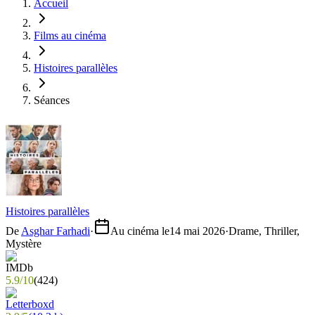
Accueil
Films au cinéma
Histoires parallèles
Séances
Histoires parallèles
De
Asghar Farhadi
·
Au cinéma le
14 mai 2026
·
Drame, Thriller,
Mystère
5.9
/
10
(
424
)