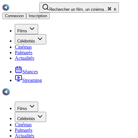
Rechercher un film, un cinéma...
K
Connexion
Inscription
Films
Célébrités
Cinémas
Palmarès
Actualités
Séances
Streaming
Films
Célébrités
Cinémas
Palmarès
Actualités