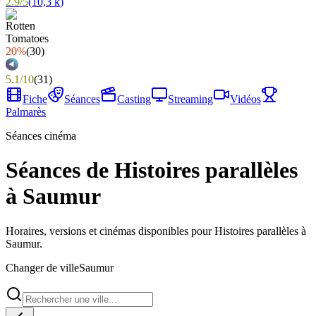
2.9
/
5
(
10,3 k
)
20%
(
30
)
5.1
/
10
(
31
)
Fiche
Séances
Casting
Streaming
Vidéos
Palmarès
Séances cinéma
Séances de Histoires parallèles
à Saumur
Horaires, versions et cinémas disponibles pour Histoires parallèles à
Saumur.
Changer de ville
Saumur