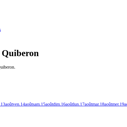
s
à Quiberon
Quiberon.
.
13
août
ven.
14
août
sam.
15
août
dim.
16
août
lun.
17
août
mar.
18
août
mer.
19
a