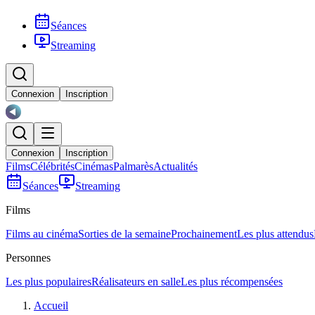
Séances
Streaming
Connexion
Inscription
Connexion
Inscription
Films
Célébrités
Cinémas
Palmarès
Actualités
Séances
Streaming
Films
Films au cinéma
Sorties de la semaine
Prochainement
Les plus attendus
Personnes
Les plus populaires
Réalisateurs en salle
Les plus récompensées
Accueil