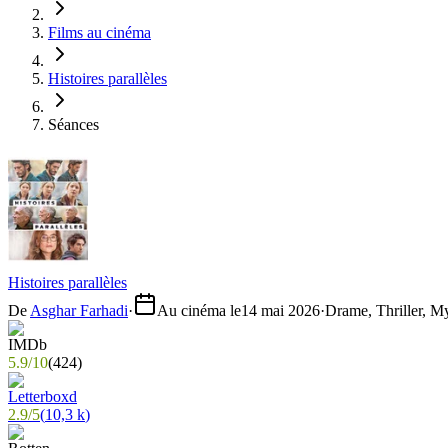
Films au cinéma
Histoires parallèles
Séances
Histoires parallèles
De
Asghar Farhadi
·
Au cinéma le
14 mai 2026
·
Drame, Thriller, M
5.9
/
10
(
424
)
2.9
/
5
(
10,3 k
)