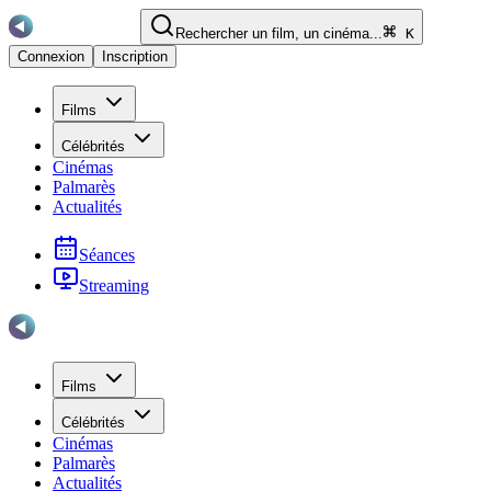
Rechercher un film, un cinéma...
K
Connexion
Inscription
Films
Célébrités
Cinémas
Palmarès
Actualités
Séances
Streaming
Films
Célébrités
Cinémas
Palmarès
Actualités