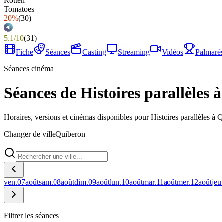
20%
(
30
)
5.1
/
10
(
31
)
Fiche
Séances
Casting
Streaming
Vidéos
Palmarè
Séances cinéma
Séances de Histoires parallèles 
Horaires, versions et cinémas disponibles pour Histoires parallèles à 
Changer de ville
Quiberon
ven.
07
août
sam.
08
août
dim.
09
août
lun.
10
août
mar.
11
août
mer.
12
août
jeu
Filtrer les séances