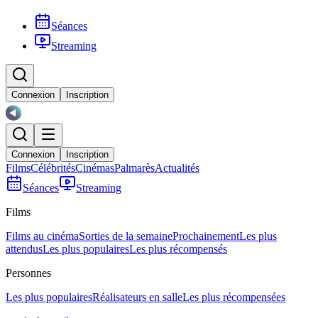
Séances
Streaming
Connexion
Inscription
Connexion
Inscription
Films
Célébrités
Cinémas
Palmarès
Actualités
Séances
Streaming
Films
Films au cinéma
Sorties de la semaine
Prochainement
Les plus
attendus
Les plus populaires
Les plus récompensés
Personnes
Les plus populaires
Réalisateurs en salle
Les plus récompensées