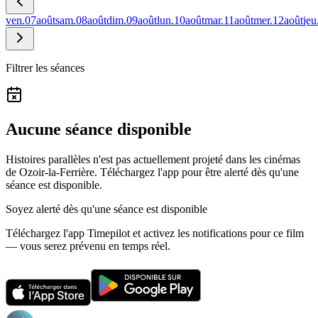
ven.
07
août
sam.
08
août
dim.
09
août
lun.
10
août
mar.
11
août
mer.
12
août
jeu
Filtrer les séances
Aucune séance disponible
Histoires parallèles n'est pas actuellement projeté dans les cinémas
de Ozoir-la-Ferrière.
Téléchargez l'app pour être alerté dès qu'une
séance est disponible.
Soyez alerté dès qu'une séance est disponible
Téléchargez l'app Timepilot et activez les notifications pour ce film
— vous serez prévenu en temps réel.