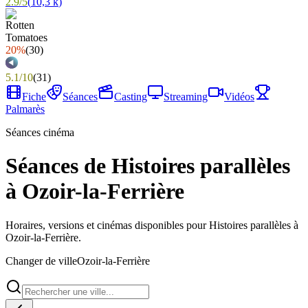
2.9
/
5
(
10,3 k
)
20%
(
30
)
5.1
/
10
(
31
)
Fiche
Séances
Casting
Streaming
Vidéos
Palmarès
Séances cinéma
Séances de Histoires parallèles
à Ozoir-la-Ferrière
Horaires, versions et cinémas disponibles pour Histoires parallèles à
Ozoir-la-Ferrière.
Changer de ville
Ozoir-la-Ferrière