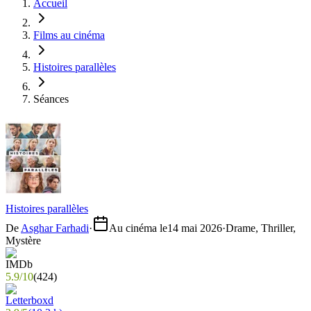
Accueil
Films au cinéma
Histoires parallèles
Séances
Histoires parallèles
De
Asghar Farhadi
·
Au cinéma le
14 mai 2026
·
Drame, Thriller,
Mystère
5.9
/
10
(
424
)