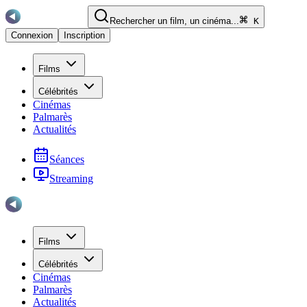
Rechercher un film, un cinéma...
K
Connexion
Inscription
Films
Célébrités
Cinémas
Palmarès
Actualités
Séances
Streaming
Films
Célébrités
Cinémas
Palmarès
Actualités