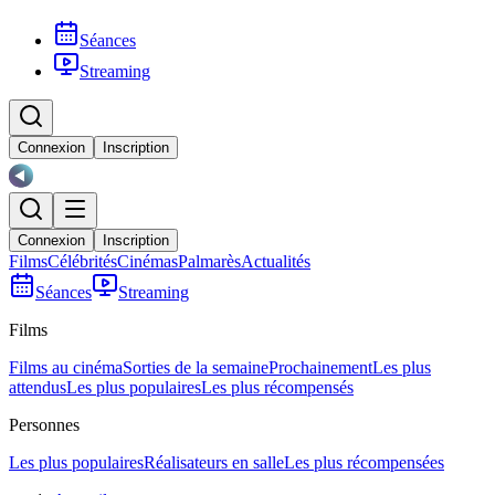
Séances
Streaming
Connexion
Inscription
Connexion
Inscription
Films
Célébrités
Cinémas
Palmarès
Actualités
Séances
Streaming
Films
Films au cinéma
Sorties de la semaine
Prochainement
Les plus
attendus
Les plus populaires
Les plus récompensés
Personnes
Les plus populaires
Réalisateurs en salle
Les plus récompensées