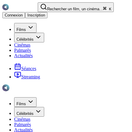
Rechercher un film, un cinéma...
K
Connexion
Inscription
Films
Célébrités
Cinémas
Palmarès
Actualités
Séances
Streaming
Films
Célébrités
Cinémas
Palmarès
Actualités