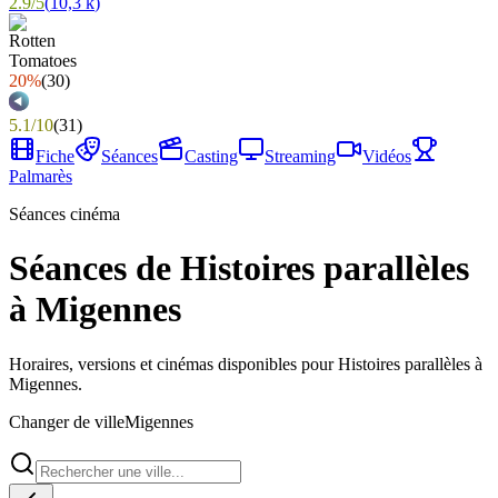
2.9
/
5
(
10,3 k
)
20%
(
30
)
5.1
/
10
(
31
)
Fiche
Séances
Casting
Streaming
Vidéos
Palmarès
Séances cinéma
Séances de Histoires parallèles
à Migennes
Horaires, versions et cinémas disponibles pour Histoires parallèles à
Migennes.
Changer de ville
Migennes