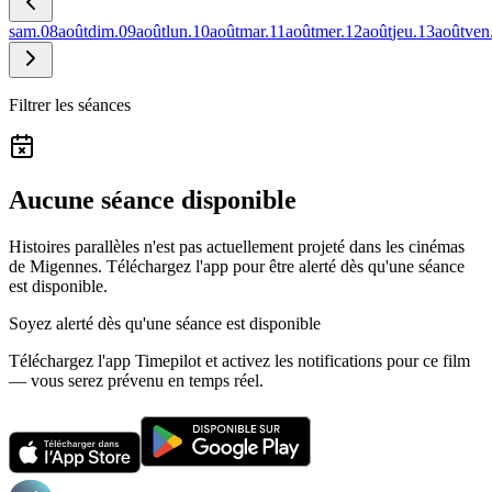
sam.
08
août
dim.
09
août
lun.
10
août
mar.
11
août
mer.
12
août
jeu.
13
août
ven
Filtrer les séances
Aucune séance disponible
Histoires parallèles n'est pas actuellement projeté dans les cinémas
de Migennes.
Téléchargez l'app pour être alerté dès qu'une séance
est disponible.
Soyez alerté dès qu'une séance est disponible
Téléchargez l'app Timepilot et activez les notifications pour ce film
— vous serez prévenu en temps réel.