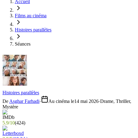
Accueil
Films au cinéma
Histoires parallèles
Séances
Histoires parallèles
De
Asghar Farhadi
·
Au cinéma le
14 mai 2026
·
Drame, Thriller,
Mystère
5.9
/
10
(
424
)