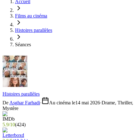
Accueil
Films au cinéma
Histoires parallèles
Séances
Histoires parallèles
De
Asghar Farhadi
·
Au cinéma le
14 mai 2026
·
Drame, Thriller,
Mystère
5.9
/
10
(
424
)