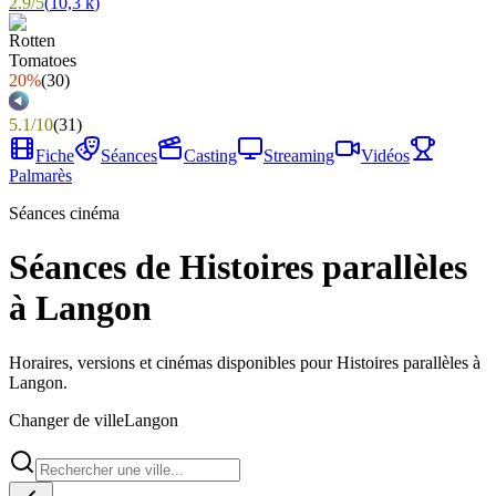
2.9
/
5
(
10,3 k
)
20%
(
30
)
5.1
/
10
(
31
)
Fiche
Séances
Casting
Streaming
Vidéos
Palmarès
Séances cinéma
Séances de Histoires parallèles
à Langon
Horaires, versions et cinémas disponibles pour Histoires parallèles à
Langon.
Changer de ville
Langon