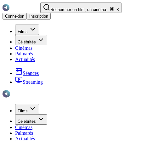
Rechercher un film, un cinéma...
K
Connexion
Inscription
Films
Célébrités
Cinémas
Palmarès
Actualités
Séances
Streaming
Films
Célébrités
Cinémas
Palmarès
Actualités