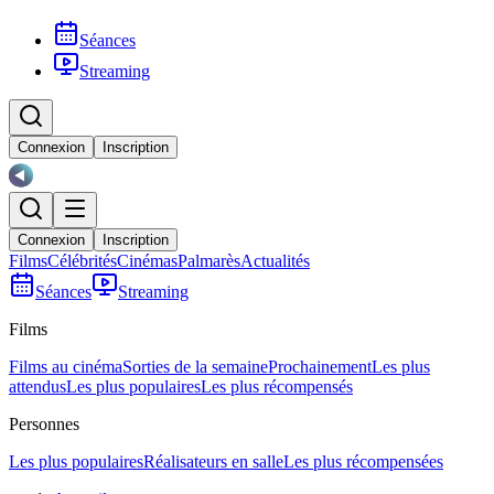
Séances
Streaming
Connexion
Inscription
Connexion
Inscription
Films
Célébrités
Cinémas
Palmarès
Actualités
Séances
Streaming
Films
Films au cinéma
Sorties de la semaine
Prochainement
Les plus
attendus
Les plus populaires
Les plus récompensés
Personnes
Les plus populaires
Réalisateurs en salle
Les plus récompensées