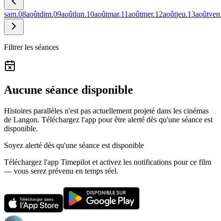
sam.
08
août
dim.
09
août
lun.
10
août
mar.
11
août
mer.
12
août
jeu.
13
août
ven
Filtrer les séances
Aucune séance disponible
Histoires parallèles n'est pas actuellement projeté dans les cinémas
de Langon.
Téléchargez l'app pour être alerté dès qu'une séance est
disponible.
Soyez alerté dès qu'une séance est disponible
Téléchargez l'app Timepilot et activez les notifications pour ce film
— vous serez prévenu en temps réel.