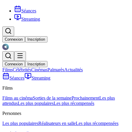
Séances
Streaming
Connexion
Inscription
Connexion
Inscription
Films
Célébrités
Cinémas
Palmarès
Actualités
Séances
Streaming
Films
Films au cinéma
Sorties de la semaine
Prochainement
Les plus
attendus
Les plus populaires
Les plus récompensés
Personnes
Les plus populaires
Réalisateurs en salle
Les plus récompensées