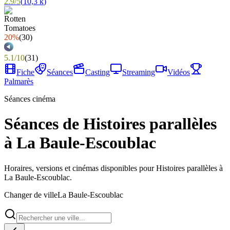
2.9
/
5
(
10,3 k
)
20%
(
30
)
5.1
/
10
(
31
)
Fiche
Séances
Casting
Streaming
Vidéos
Palmarès
Séances cinéma
Séances de Histoires parallèles
à La Baule-Escoublac
Horaires, versions et cinémas disponibles pour Histoires parallèles à
La Baule-Escoublac.
Changer de ville
La Baule-Escoublac