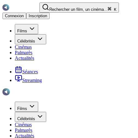
Rechercher un film, un cinéma...
K
Connexion
Inscription
Films
Célébrités
Cinémas
Palmarès
Actualités
Séances
Streaming
Films
Célébrités
Cinémas
Palmarès
Actualités