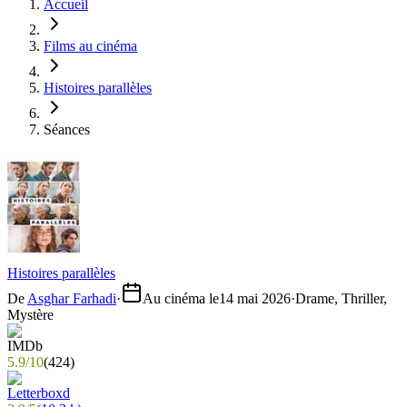
Accueil
Films au cinéma
Histoires parallèles
Séances
Histoires parallèles
De
Asghar Farhadi
·
Au cinéma le
14 mai 2026
·
Drame, Thriller,
Mystère
5.9
/
10
(
424
)