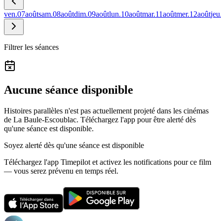
ven.
07
août
sam.
08
août
dim.
09
août
lun.
10
août
mar.
11
août
mer.
12
août
jeu
Filtrer les séances
Aucune séance disponible
Histoires parallèles n'est pas actuellement projeté dans les cinémas
de La Baule-Escoublac.
Téléchargez l'app pour être alerté dès
qu'une séance est disponible.
Soyez alerté dès qu'une séance est disponible
Téléchargez l'app Timepilot et activez les notifications pour ce film
— vous serez prévenu en temps réel.