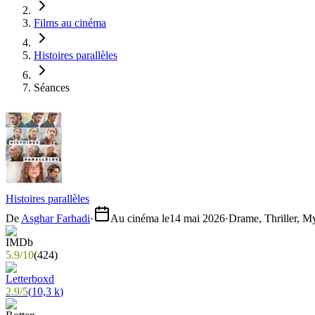
Films au cinéma
Histoires parallèles
Séances
Histoires parallèles
De
Asghar Farhadi
·
Au cinéma le
14 mai 2026
·
Drame, Thriller, M
5.9
/
10
(
424
)
2.9
/
5
(
10,3 k
)