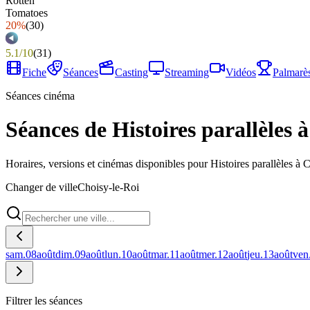
20%
(
30
)
5.1
/
10
(
31
)
Fiche
Séances
Casting
Streaming
Vidéos
Palmarè
Séances cinéma
Séances de Histoires parallèles 
Horaires, versions et cinémas disponibles pour Histoires parallèles à 
Changer de ville
Choisy-le-Roi
sam.
08
août
dim.
09
août
lun.
10
août
mar.
11
août
mer.
12
août
jeu.
13
août
ven
Filtrer les séances