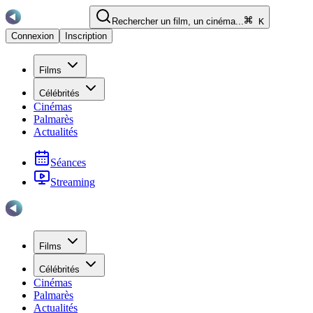
Rechercher un film, un cinéma...
K
Connexion
Inscription
Films
Célébrités
Cinémas
Palmarès
Actualités
Séances
Streaming
Films
Célébrités
Cinémas
Palmarès
Actualités