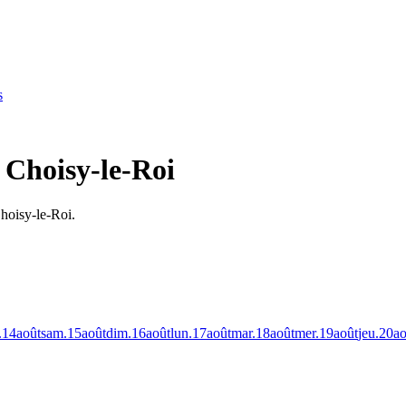
s
à Choisy-le-Roi
Choisy-le-Roi.
.
14
août
sam.
15
août
dim.
16
août
lun.
17
août
mar.
18
août
mer.
19
août
jeu.
20
ao