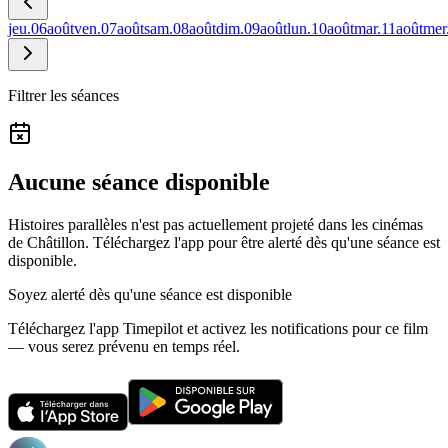
jeu.
06
août
ven.
07
août
sam.
08
août
dim.
09
août
lun.
10
août
mar.
11
août
mer
Filtrer les séances
Aucune séance disponible
Histoires parallèles n'est pas actuellement projeté dans les cinémas
de Châtillon.
Téléchargez l'app pour être alerté dès qu'une séance est
disponible.
Soyez alerté dès qu'une séance est disponible
Téléchargez l'app Timepilot et activez les notifications pour ce film
— vous serez prévenu en temps réel.