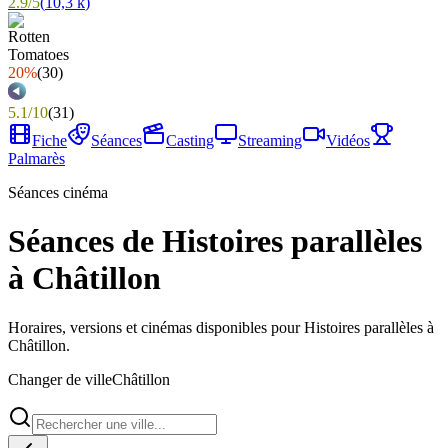
2.9
/
5
(
10,3 k
)
20%
(
30
)
5.1
/
10
(
31
)
Fiche
Séances
Casting
Streaming
Vidéos
Palmarès
Séances cinéma
Séances de Histoires parallèles
à Châtillon
Horaires, versions et cinémas disponibles pour Histoires parallèles à
Châtillon.
Changer de ville
Châtillon