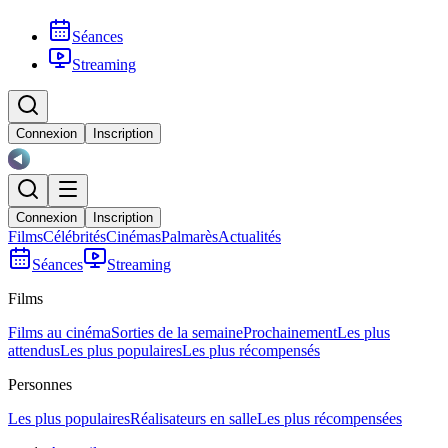
Séances
Streaming
Connexion
Inscription
Connexion
Inscription
Films
Célébrités
Cinémas
Palmarès
Actualités
Séances
Streaming
Films
Films au cinéma
Sorties de la semaine
Prochainement
Les plus
attendus
Les plus populaires
Les plus récompensés
Personnes
Les plus populaires
Réalisateurs en salle
Les plus récompensées