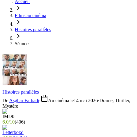
Accueil
Films au cinéma
Histoires parallèles
Séances
Histoires parallèles
De
Asghar Farhadi
·
Au cinéma le
14 mai 2026
·
Drame, Thriller,
Mystère
6.0
/
10
(
406
)