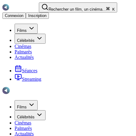
Rechercher un film, un cinéma...
K
Connexion
Inscription
Films
Célébrités
Cinémas
Palmarès
Actualités
Séances
Streaming
Films
Célébrités
Cinémas
Palmarès
Actualités