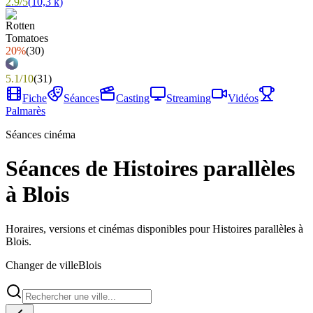
2.9
/
5
(
10,3 k
)
20%
(
30
)
5.1
/
10
(
31
)
Fiche
Séances
Casting
Streaming
Vidéos
Palmarès
Séances cinéma
Séances de Histoires parallèles
à Blois
Horaires, versions et cinémas disponibles pour Histoires parallèles à
Blois.
Changer de ville
Blois