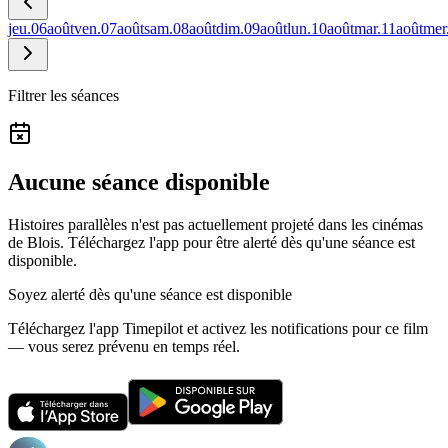
jeu.
06
août
ven.
07
août
sam.
08
août
dim.
09
août
lun.
10
août
mar.
11
août
mer
Filtrer les séances
Aucune séance disponible
Histoires parallèles n'est pas actuellement projeté dans les cinémas
de Blois.
Téléchargez l'app pour être alerté dès qu'une séance est
disponible.
Soyez alerté dès qu'une séance est disponible
Téléchargez l'app Timepilot et activez les notifications pour ce film
— vous serez prévenu en temps réel.