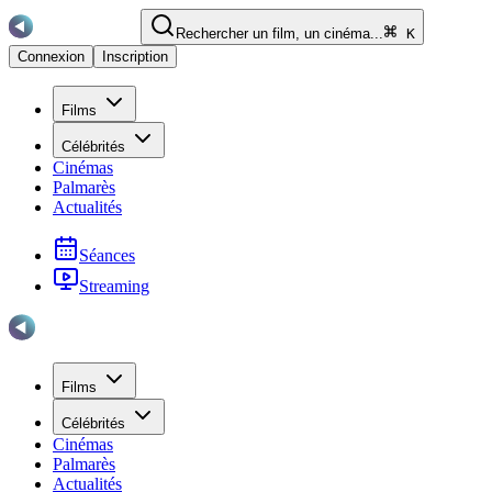
Rechercher un film, un cinéma...
K
Connexion
Inscription
Films
Célébrités
Cinémas
Palmarès
Actualités
Séances
Streaming
Films
Célébrités
Cinémas
Palmarès
Actualités