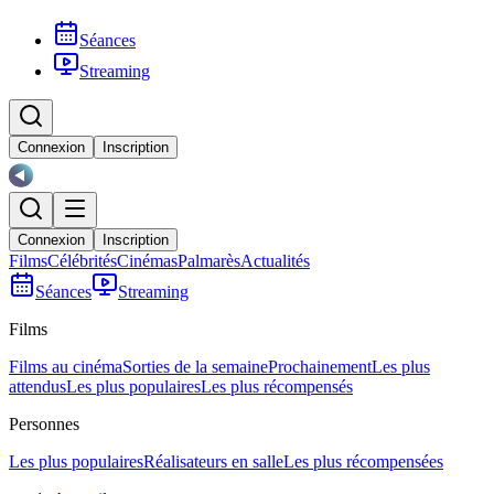
Séances
Streaming
Connexion
Inscription
Connexion
Inscription
Films
Célébrités
Cinémas
Palmarès
Actualités
Séances
Streaming
Films
Films au cinéma
Sorties de la semaine
Prochainement
Les plus
attendus
Les plus populaires
Les plus récompensés
Personnes
Les plus populaires
Réalisateurs en salle
Les plus récompensées