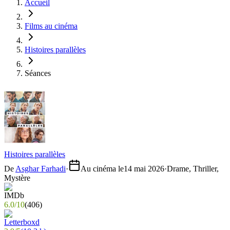
Accueil
Films au cinéma
Histoires parallèles
Séances
Histoires parallèles
De
Asghar Farhadi
·
Au cinéma le
14 mai 2026
·
Drame, Thriller,
Mystère
6.0
/
10
(
406
)