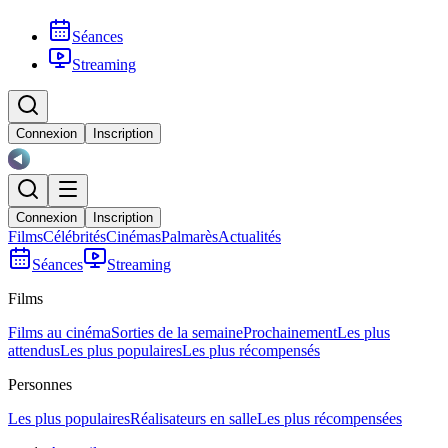
Séances
Streaming
Connexion
Inscription
Connexion
Inscription
Films
Célébrités
Cinémas
Palmarès
Actualités
Séances
Streaming
Films
Films au cinéma
Sorties de la semaine
Prochainement
Les plus
attendus
Les plus populaires
Les plus récompensés
Personnes
Les plus populaires
Réalisateurs en salle
Les plus récompensées