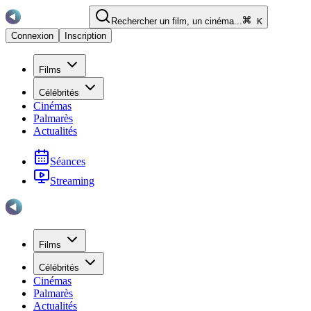
Rechercher un film, un cinéma...
K
Connexion
Inscription
Films
Célébrités
Cinémas
Palmarès
Actualités
Séances
Streaming
Films
Célébrités
Cinémas
Palmarès
Actualités