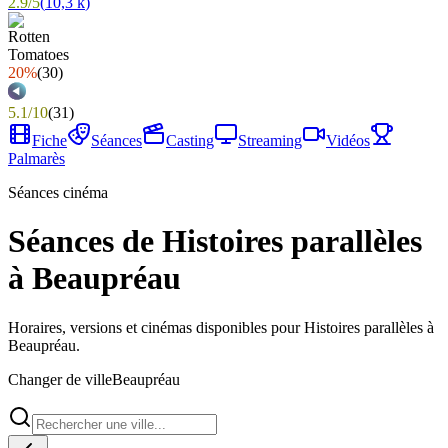
2.9
/
5
(
10,3 k
)
20%
(
30
)
5.1
/
10
(
31
)
Fiche
Séances
Casting
Streaming
Vidéos
Palmarès
Séances cinéma
Séances de Histoires parallèles
à Beaupréau
Horaires, versions et cinémas disponibles pour Histoires parallèles à
Beaupréau.
Changer de ville
Beaupréau