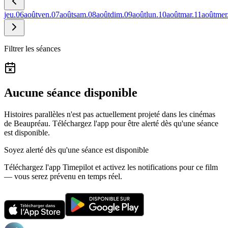
jeu.
06
août
ven.
07
août
sam.
08
août
dim.
09
août
lun.
10
août
mar.
11
août
mer
Filtrer les séances
Aucune séance disponible
Histoires parallèles n'est pas actuellement projeté dans les cinémas
de Beaupréau.
Téléchargez l'app pour être alerté dès qu'une séance
est disponible.
Soyez alerté dès qu'une séance est disponible
Téléchargez l'app Timepilot et activez les notifications pour ce film
— vous serez prévenu en temps réel.