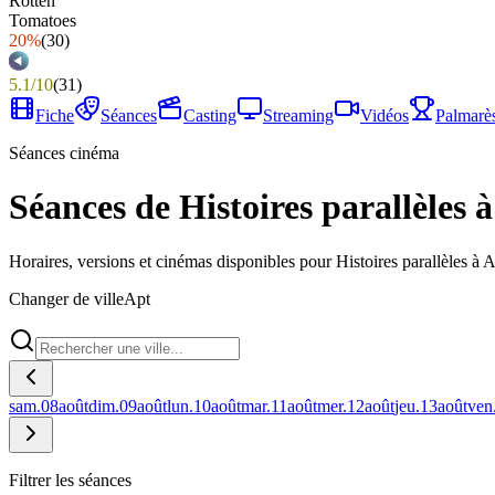
20%
(
30
)
5.1
/
10
(
31
)
Fiche
Séances
Casting
Streaming
Vidéos
Palmarè
Séances cinéma
Séances de Histoires parallèles 
Horaires, versions et cinémas disponibles pour Histoires parallèles à A
Changer de ville
Apt
sam.
08
août
dim.
09
août
lun.
10
août
mar.
11
août
mer.
12
août
jeu.
13
août
ven
Filtrer les séances