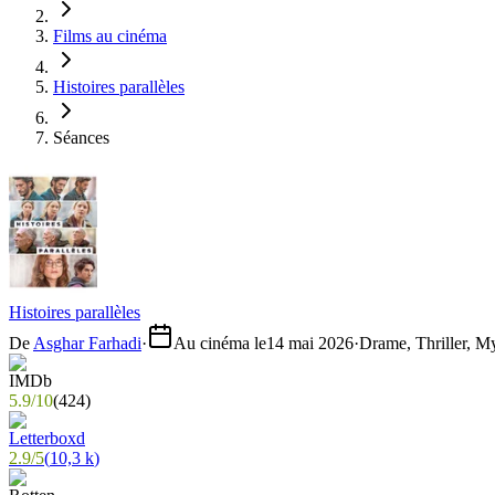
Films au cinéma
Histoires parallèles
Séances
Histoires parallèles
De
Asghar Farhadi
·
Au cinéma le
14 mai 2026
·
Drame, Thriller, M
5.9
/
10
(
424
)
2.9
/
5
(
10,3 k
)