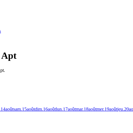
s
à Apt
pt.
.
14
août
sam.
15
août
dim.
16
août
lun.
17
août
mar.
18
août
mer.
19
août
jeu.
20
ao