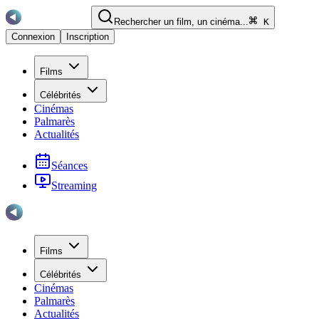
Rechercher un film, un cinéma...
K
Connexion
Inscription
Films
Célébrités
Cinémas
Palmarès
Actualités
Séances
Streaming
Films
Célébrités
Cinémas
Palmarès
Actualités