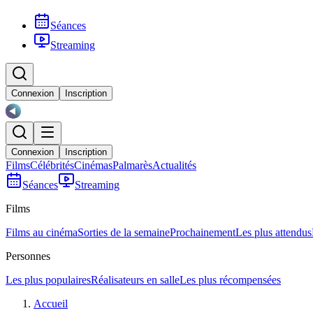
Séances
Streaming
Connexion
Inscription
Connexion
Inscription
Films
Célébrités
Cinémas
Palmarès
Actualités
Séances
Streaming
Films
Films au cinéma
Sorties de la semaine
Prochainement
Les plus attendus
Personnes
Les plus populaires
Réalisateurs en salle
Les plus récompensées
Accueil