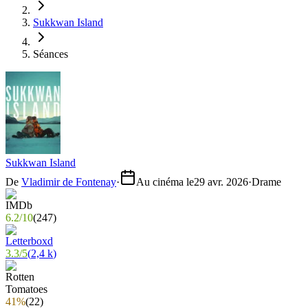
Sukkwan Island
Séances
Sukkwan Island
De
Vladimir de Fontenay
·
Au cinéma le
29 avr. 2026
·
Drame
6.2
/
10
(
247
)
3.3
/
5
(
2,4 k
)
41%
(
22
)