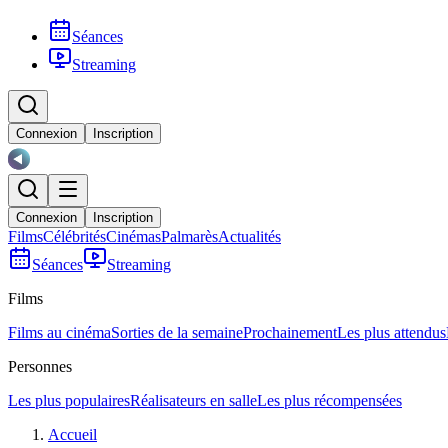
Séances
Streaming
Connexion
Inscription
Connexion
Inscription
Films
Célébrités
Cinémas
Palmarès
Actualités
Séances
Streaming
Films
Films au cinéma
Sorties de la semaine
Prochainement
Les plus attendus
Personnes
Les plus populaires
Réalisateurs en salle
Les plus récompensées
Accueil