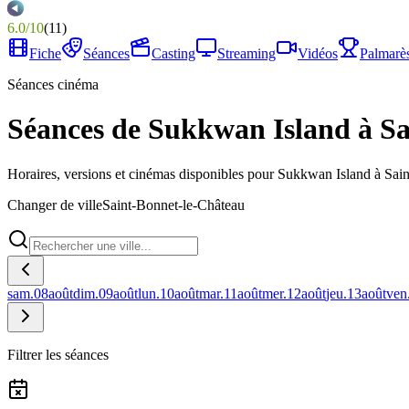
6.0
/
10
(
11
)
Fiche
Séances
Casting
Streaming
Vidéos
Palmarè
Séances cinéma
Séances de Sukkwan Island à S
Horaires, versions et cinémas disponibles pour Sukkwan Island à Sai
Changer de ville
Saint-Bonnet-le-Château
sam.
08
août
dim.
09
août
lun.
10
août
mar.
11
août
mer.
12
août
jeu.
13
août
ven
Filtrer les séances