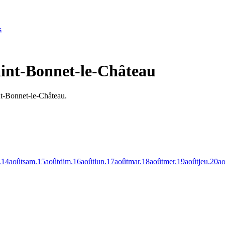
s
aint-Bonnet-le-Château
nt-Bonnet-le-Château.
.
14
août
sam.
15
août
dim.
16
août
lun.
17
août
mar.
18
août
mer.
19
août
jeu.
20
ao