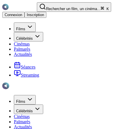
Rechercher un film, un cinéma...
K
Connexion
Inscription
Films
Célébrités
Cinémas
Palmarès
Actualités
Séances
Streaming
Films
Célébrités
Cinémas
Palmarès
Actualités