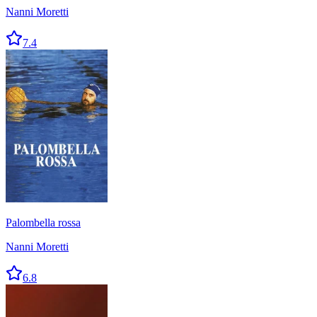
Nanni Moretti
7.4
Palombella rossa
Nanni Moretti
6.8