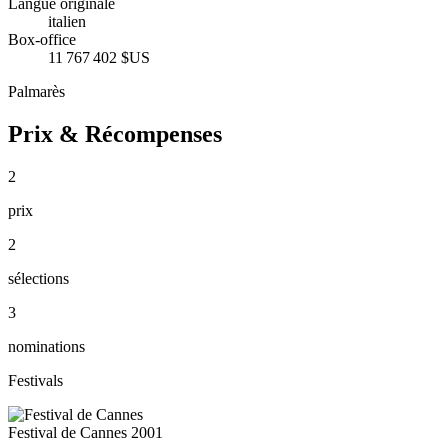
Langue originale
italien
Box-office
11 767 402 $US
Palmarès
Prix & Récompenses
2
prix
2
sélections
3
nominations
Festivals
Festival de Cannes
2001