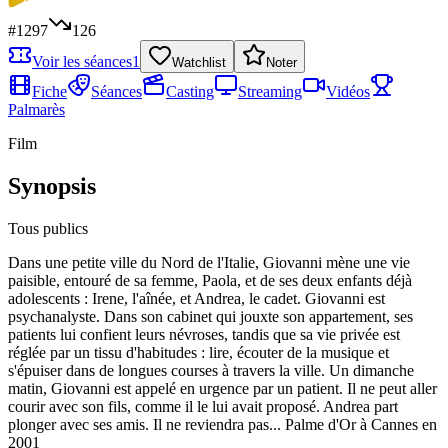
#
1297
126
Voir les séances
1
Watchlist
Noter
Fiche
Séances
Casting
Streaming
Vidéos
Palmarès
Film
Synopsis
Tous publics
Dans une petite ville du Nord de l'Italie, Giovanni mène une vie
paisible, entouré de sa femme, Paola, et de ses deux enfants déjà
adolescents : Irene, l'aînée, et Andrea, le cadet. Giovanni est
psychanalyste. Dans son cabinet qui jouxte son appartement, ses
patients lui confient leurs névroses, tandis que sa vie privée est
réglée par un tissu d'habitudes : lire, écouter de la musique et
s'épuiser dans de longues courses à travers la ville. Un dimanche
matin, Giovanni est appelé en urgence par un patient. Il ne peut aller
courir avec son fils, comme il le lui avait proposé. Andrea part
plonger avec ses amis. Il ne reviendra pas... Palme d'Or à Cannes en
2001