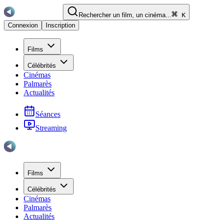
Rechercher un film, un cinéma...
K
Connexion
Inscription
Films
Célébrités
Cinémas
Palmarès
Actualités
Séances
Streaming
Films
Célébrités
Cinémas
Palmarès
Actualités