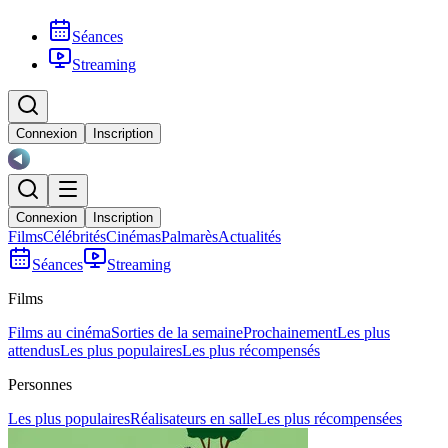
Séances
Streaming
Connexion
Inscription
Connexion
Inscription
Films
Célébrités
Cinémas
Palmarès
Actualités
Séances
Streaming
Films
Films au cinéma
Sorties de la semaine
Prochainement
Les plus
attendus
Les plus populaires
Les plus récompensés
Personnes
Les plus populaires
Réalisateurs en salle
Les plus récompensées