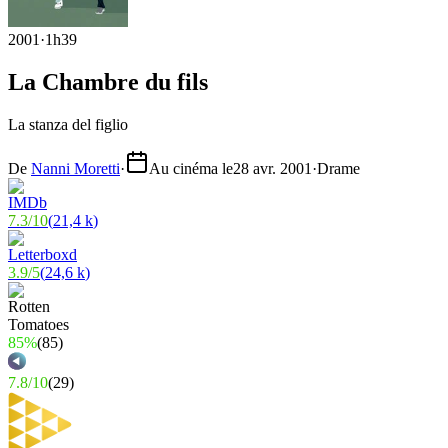
2001
·
1h39
La Chambre du fils
La stanza del figlio
De
Nanni Moretti
·
Au cinéma le
28 avr. 2001
·
Drame
7.3
/
10
(
21,4 k
)
3.9
/
5
(
24,6 k
)
85%
(
85
)
7.8
/
10
(
29
)