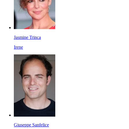
Jasmine Trinca
Irene
Giuseppe Sanfelice