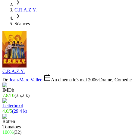
C.R.A.Z.Y.
Séances
C.R.A.Z.Y.
De
Jean-Marc Vallée
·
Au cinéma le
3 mai 2006
·
Drame, Comédie
7.8
/
10
(
35,2 k
)
4.0
/
5
(
29,4 k
)
100%
(
32
)