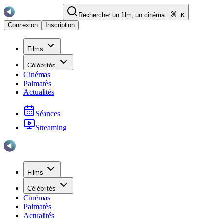
Rechercher un film, un cinéma...
K
Connexion
Inscription
Films
Célébrités
Cinémas
Palmarès
Actualités
Séances
Streaming
Films
Célébrités
Cinémas
Palmarès
Actualités