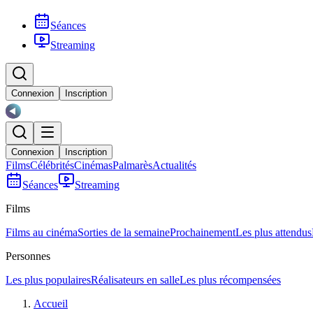
Séances
Streaming
Connexion
Inscription
Connexion
Inscription
Films
Célébrités
Cinémas
Palmarès
Actualités
Séances
Streaming
Films
Films au cinéma
Sorties de la semaine
Prochainement
Les plus attendus
Personnes
Les plus populaires
Réalisateurs en salle
Les plus récompensées
Accueil