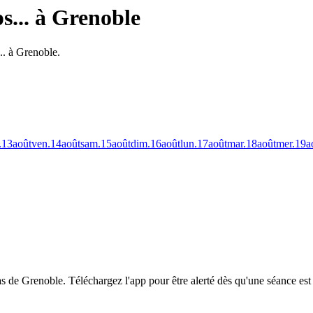
s... à Grenoble
.. à Grenoble.
.
13
août
ven.
14
août
sam.
15
août
dim.
16
août
lun.
17
août
mar.
18
août
mer.
19
a
mas de Grenoble.
Téléchargez l'app pour être alerté dès qu'une séance est