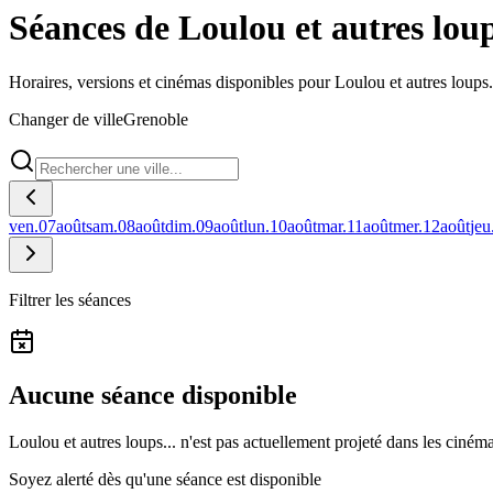
Séances de Loulou et autres loup
Horaires, versions et cinémas disponibles pour Loulou et autres loups.
Changer de ville
Grenoble
ven.
07
août
sam.
08
août
dim.
09
août
lun.
10
août
mar.
11
août
mer.
12
août
jeu
Filtrer les séances
Aucune séance disponible
Loulou et autres loups... n'est pas actuellement projeté dans les ciné
Soyez alerté dès qu'une séance est disponible