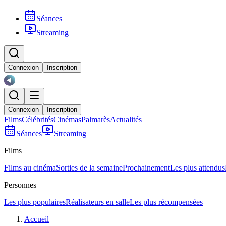
Séances
Streaming
Connexion
Inscription
Connexion
Inscription
Films
Célébrités
Cinémas
Palmarès
Actualités
Séances
Streaming
Films
Films au cinéma
Sorties de la semaine
Prochainement
Les plus attendus
Personnes
Les plus populaires
Réalisateurs en salle
Les plus récompensées
Accueil