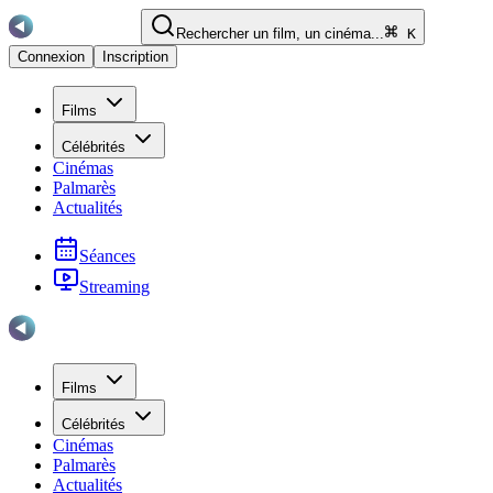
Rechercher un film, un cinéma...
K
Connexion
Inscription
Films
Célébrités
Cinémas
Palmarès
Actualités
Séances
Streaming
Films
Célébrités
Cinémas
Palmarès
Actualités