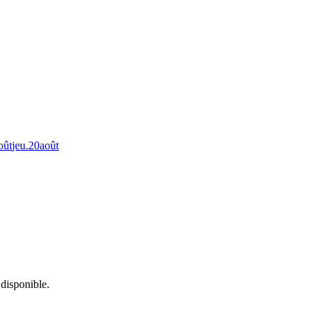
oût
jeu.
20
août
 disponible.