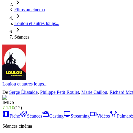
Films au cinéma
Loulou et autres loups...
Séances
Loulou et autres loups...
De
Serge Élissalde
,
Philippe Petit-Roulet
,
Marie Caillou
,
Richard Mc
7.1
/
10
(
12
)
Fiche
Séances
Casting
Streaming
Vidéos
Palmarè
Séances cinéma