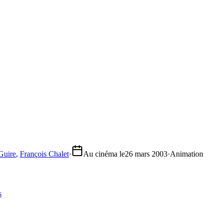
Guire
,
François Chalet
·
Au cinéma le
26 mars 2003
·
Animation
s