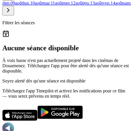
dim.
09
août
lun.
10
août
mar.
11
août
mer.
12
août
jeu.
13
août
ven.
14
août
sam
Filtrer les séances
Aucune séance disponible
À voix basse n'est pas actuellement projeté dans les cinémas de
Douarnenez.
Téléchargez l'app pour être alerté dès qu'une séance est
disponible.
Soyez alerté dès qu'une séance est disponible
Téléchargez l'app Timepilot et activez les notifications pour ce film
— vous serez prévenu en temps réel.