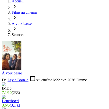
Accueil
Films au cinéma
À voix basse
Séances
À voix basse
De
Leyla Bouzid
·
Au cinéma le
22 avr. 2026
·
Drame
7.1
/
10
(
233
)
3.6
/
5
(
3,1 k
)