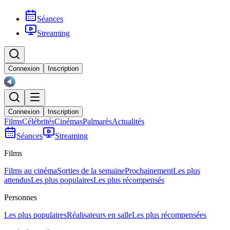
Séances
Streaming
Connexion
Inscription
Connexion
Inscription
Films
Célébrités
Cinémas
Palmarès
Actualités
Séances
Streaming
Films
Films au cinéma
Sorties de la semaine
Prochainement
Les plus
attendus
Les plus populaires
Les plus récompensés
Personnes
Les plus populaires
Réalisateurs en salle
Les plus récompensées