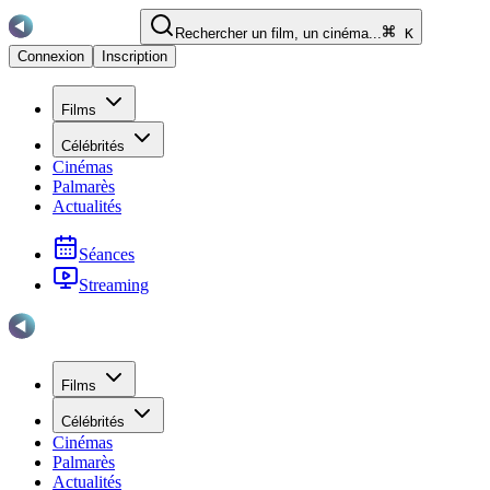
Rechercher un film, un cinéma...
K
Connexion
Inscription
Films
Célébrités
Cinémas
Palmarès
Actualités
Séances
Streaming
Films
Célébrités
Cinémas
Palmarès
Actualités