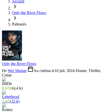
Accueil
Only the River Flows
Palmarès
Only the River Flows
De
Wei Shujun
·
Au cinéma le
10 juil. 2024
·
Drame, Thriller,
Crime
6.6
/
10
(
4,4 k
)
3.4
/
5
(
22 k
)