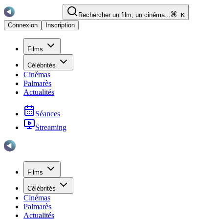
Rechercher un film, un cinéma...
K
Connexion
Inscription
Films
Célébrités
Cinémas
Palmarès
Actualités
Séances
Streaming
Films
Célébrités
Cinémas
Palmarès
Actualités