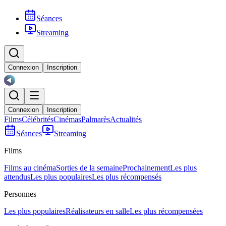
Séances
Streaming
Connexion
Inscription
Connexion
Inscription
Films
Célébrités
Cinémas
Palmarès
Actualités
Séances
Streaming
Films
Films au cinéma
Sorties de la semaine
Prochainement
Les plus
attendus
Les plus populaires
Les plus récompensés
Personnes
Les plus populaires
Réalisateurs en salle
Les plus récompensées