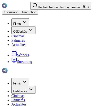
Rechercher un film, un cinéma...
K
Connexion
Inscription
Films
Célébrités
Cinémas
Palmarès
Actualités
Séances
Streaming
Films
Célébrités
Cinémas
Palmarès
Actualités