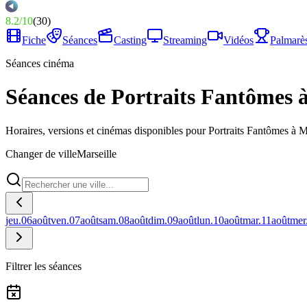
8.2
/
10
(
30
)
Fiche
Séances
Casting
Streaming
Vidéos
Palmarè
Séances cinéma
Séances de Portraits Fantômes à
Horaires, versions et cinémas disponibles pour Portraits Fantômes à Ma
Changer de ville
Marseille
jeu.
06
août
ven.
07
août
sam.
08
août
dim.
09
août
lun.
10
août
mar.
11
août
mer
Filtrer les séances