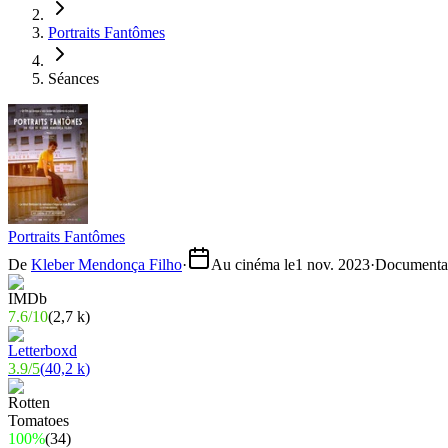
Portraits Fantômes
Séances
Portraits Fantômes
De
Kleber Mendonça Filho
·
Au cinéma le
1 nov. 2023
·
Documenta
7.6
/
10
(
2,7 k
)
3.9
/
5
(
40,2 k
)
100%
(
34
)