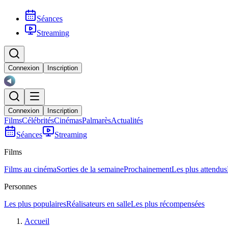
Séances
Streaming
Connexion
Inscription
Connexion
Inscription
Films
Célébrités
Cinémas
Palmarès
Actualités
Séances
Streaming
Films
Films au cinéma
Sorties de la semaine
Prochainement
Les plus attendus
Personnes
Les plus populaires
Réalisateurs en salle
Les plus récompensées
Accueil