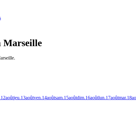
s
 Marseille
rseille.
.
12
août
jeu.
13
août
ven.
14
août
sam.
15
août
dim.
16
août
lun.
17
août
mar.
18
ao