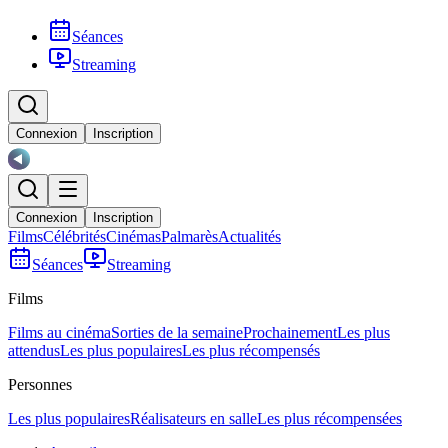
Séances
Streaming
Connexion
Inscription
Connexion
Inscription
Films
Célébrités
Cinémas
Palmarès
Actualités
Séances
Streaming
Films
Films au cinéma
Sorties de la semaine
Prochainement
Les plus
attendus
Les plus populaires
Les plus récompensés
Personnes
Les plus populaires
Réalisateurs en salle
Les plus récompensées