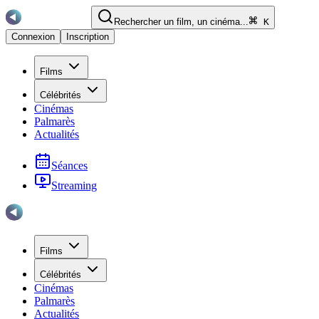
Rechercher un film, un cinéma...
K
Connexion
Inscription
Films
Célébrités
Cinémas
Palmarès
Actualités
Séances
Streaming
Films
Célébrités
Cinémas
Palmarès
Actualités