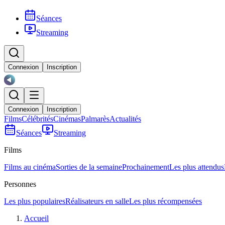
Séances
Streaming
Connexion
Inscription
Connexion
Inscription
Films
Célébrités
Cinémas
Palmarès
Actualités
Séances
Streaming
Films
Films au cinéma
Sorties de la semaine
Prochainement
Les plus attendus
Personnes
Les plus populaires
Réalisateurs en salle
Les plus récompensées
Accueil