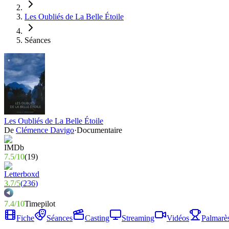
Les Oubliés de La Belle Étoile
Séances
Les Oubliés de La Belle Étoile
De
Clémence Davigo
·
Documentaire
7.5
/
10
(
19
)
3.7
/
5
(
236
)
7.4
/
10
Timepilot
Fiche
Séances
Casting
Streaming
Vidéos
Palmarè