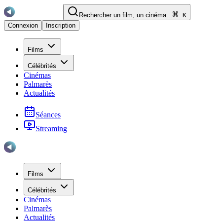
Rechercher un film, un cinéma...
K
Connexion
Inscription
Films
Célébrités
Cinémas
Palmarès
Actualités
Séances
Streaming
Films
Célébrités
Cinémas
Palmarès
Actualités