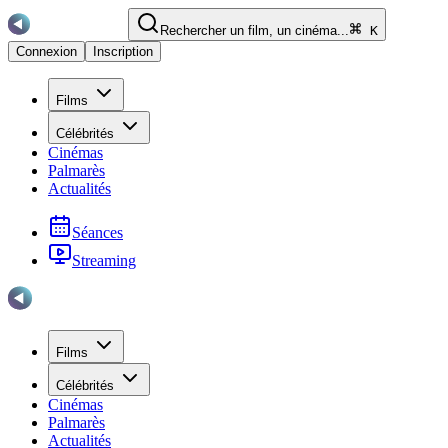
Rechercher un film, un cinéma...
K
Connexion
Inscription
Films
Célébrités
Cinémas
Palmarès
Actualités
Séances
Streaming
Films
Célébrités
Cinémas
Palmarès
Actualités