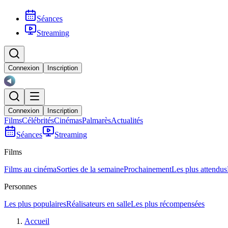
Séances
Streaming
Connexion
Inscription
Connexion
Inscription
Films
Célébrités
Cinémas
Palmarès
Actualités
Séances
Streaming
Films
Films au cinéma
Sorties de la semaine
Prochainement
Les plus attendus
Personnes
Les plus populaires
Réalisateurs en salle
Les plus récompensées
Accueil