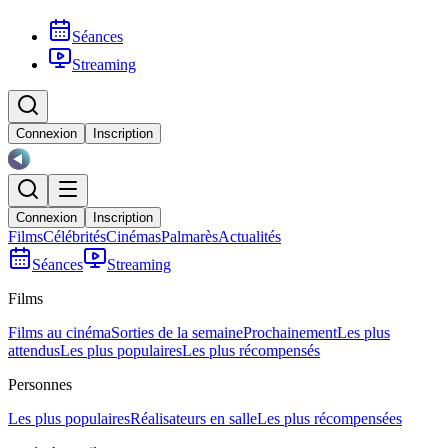
Séances
Streaming
Connexion
Inscription
Connexion
Inscription
Films
Célébrités
Cinémas
Palmarès
Actualités
Séances
Streaming
Films
Films au cinéma
Sorties de la semaine
Prochainement
Les plus
attendus
Les plus populaires
Les plus récompensés
Personnes
Les plus populaires
Réalisateurs en salle
Les plus récompensées