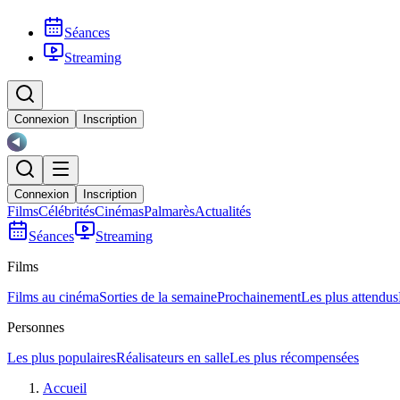
Séances
Streaming
Connexion
Inscription
Connexion
Inscription
Films
Célébrités
Cinémas
Palmarès
Actualités
Séances
Streaming
Films
Films au cinéma
Sorties de la semaine
Prochainement
Les plus attendus
Personnes
Les plus populaires
Réalisateurs en salle
Les plus récompensées
Accueil