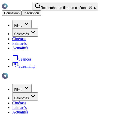
Rechercher un film, un cinéma...
K
Connexion
Inscription
Films
Célébrités
Cinémas
Palmarès
Actualités
Séances
Streaming
Films
Célébrités
Cinémas
Palmarès
Actualités