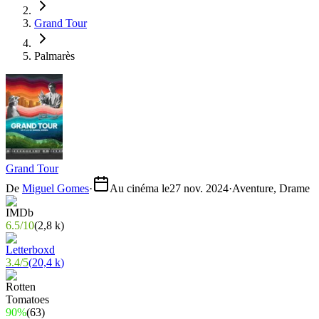
Grand Tour
Palmarès
Grand Tour
De
Miguel Gomes
·
Au cinéma le
27 nov. 2024
·
Aventure, Drame
6.5
/
10
(
2,8 k
)
3.4
/
5
(
20,4 k
)
90%
(
63
)