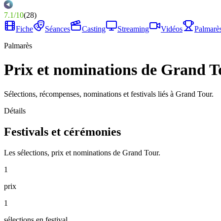
7.1
/
10
(
28
)
Fiche
Séances
Casting
Streaming
Vidéos
Palmarè
Palmarès
Prix et nominations de Grand T
Sélections, récompenses, nominations et festivals liés à Grand Tour.
Détails
Festivals et cérémonies
Les sélections, prix et nominations de Grand Tour.
1
prix
1
sélections en festival