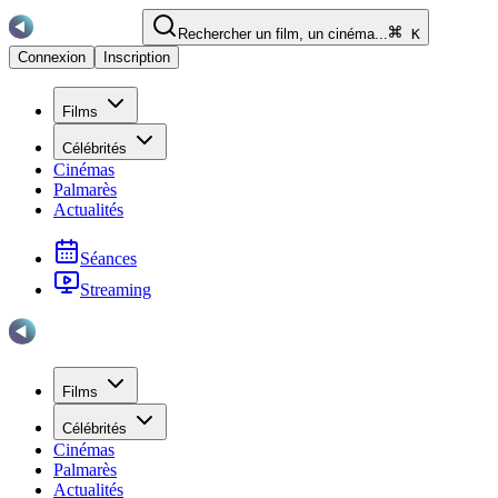
Rechercher un film, un cinéma...
K
Connexion
Inscription
Films
Célébrités
Cinémas
Palmarès
Actualités
Séances
Streaming
Films
Célébrités
Cinémas
Palmarès
Actualités