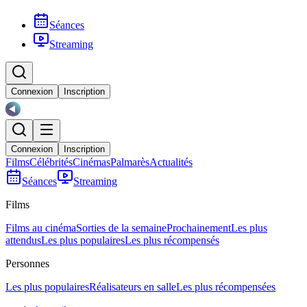
Séances
Streaming
Connexion
Inscription
Connexion
Inscription
Films
Célébrités
Cinémas
Palmarès
Actualités
Séances
Streaming
Films
Films au cinéma
Sorties de la semaine
Prochainement
Les plus
attendus
Les plus populaires
Les plus récompensés
Personnes
Les plus populaires
Réalisateurs en salle
Les plus récompensées