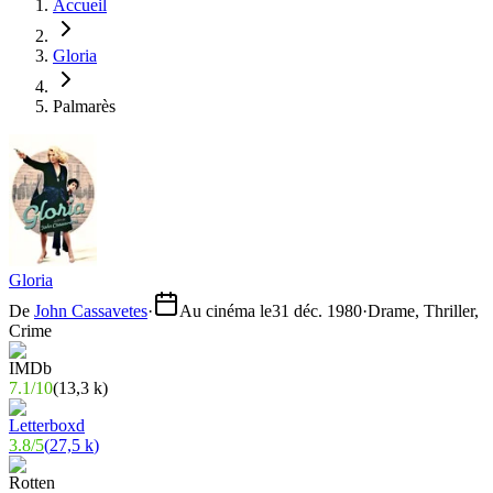
Accueil
Gloria
Palmarès
Gloria
De
John Cassavetes
·
Au cinéma le
31 déc. 1980
·
Drame, Thriller,
Crime
7.1
/
10
(
13,3 k
)
3.8
/
5
(
27,5 k
)