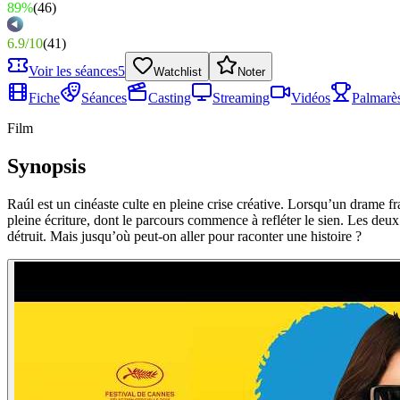
89%
(
46
)
6.9
/
10
(
41
)
Voir les séances
5
Watchlist
Noter
Fiche
Séances
Casting
Streaming
Vidéos
Palmarè
Film
Synopsis
Raúl est un cinéaste culte en pleine crise créative. Lorsqu’un drame fra
pleine écriture, dont le parcours commence à refléter le sien. Les deu
détruit. Mais jusqu’où peut-on aller pour raconter une histoire ?