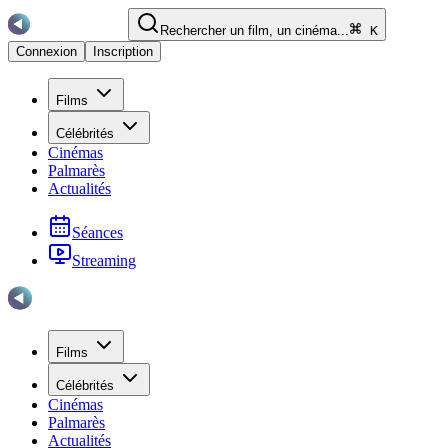
Rechercher un film, un cinéma...
K
Connexion
Inscription
Films
Célébrités
Cinémas
Palmarès
Actualités
Séances
Streaming
Films
Célébrités
Cinémas
Palmarès
Actualités