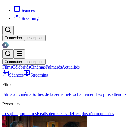
Séances
Streaming
Connexion
Inscription
Connexion
Inscription
Films
Célébrités
Cinémas
Palmarès
Actualités
Séances
Streaming
Films
Films au cinéma
Sorties de la semaine
Prochainement
Les plus attendus
Personnes
Les plus populaires
Réalisateurs en salle
Les plus récompensées