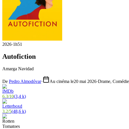
2026
·
1h51
Autofiction
Amarga Navidad
De
Pedro Almodóvar
·
Au cinéma le
20 mai 2026
·
Drame, Comédie
6.3
/
10
(
3,4 k
)
3.2
/
5
(
48,6 k
)