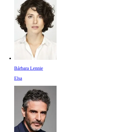
Bárbara Lennie
Elsa